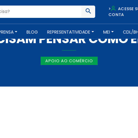
>
ACESSE S
CONTA
NOTÍCIAS -
24 DE JANEIRO DE 2017
PRENSA
BLOG
REPRESENTATIVIDADE
MEI
CDL/B
ECISAM PENSAR COMO 
APOIO AO COMÉRCIO