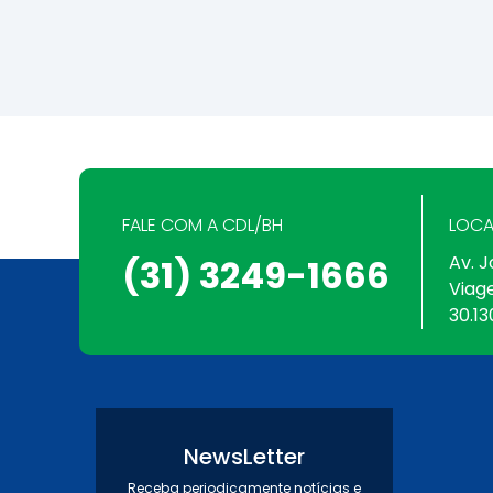
FALE COM A CDL/BH
LOCA
Av. J
(31) 3249-1666
Viag
30.13
NewsLetter
Receba periodicamente notícias e