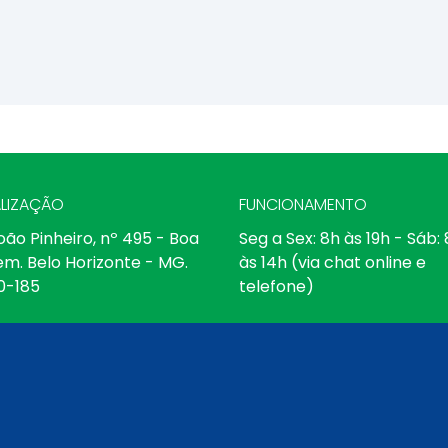
LIZAÇÃO
FUNCIONAMENTO
oão Pinheiro, nº 495 - Boa
Seg a Sex: 8h às 19h - Sáb:
em. Belo Horizonte - MG.
às 14h (via chat online e
0-185
telefone)