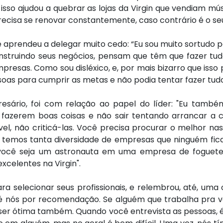
isso ajudou a quebrar as lojas da Virgin que vendiam mú
recisa se renovar constantemente, caso contrário é o seu
ue aprendeu a delegar muito cedo: “Eu sou muito sortudo
nstruindo seus negócios, pensam que têm que fazer tud
esas. Como sou disléxico, e, por mais bizarro que isso 
oas para cumprir as metas e não podia tentar fazer tudo
resário, foi com relação ao papel do líder: "Eu tam
zerem boas coisas e não sair tentando arrancar a ca
vel, não criticá-las. Você precisa procurar o melhor 
is temos tanta diversidade de empresas que ninguém fica
ue você seja um astronauta em uma empresa de fogue
xcelentes na Virgin".
ra selecionar seus profissionais, e relembrou, até, uma
té nós por recomendação. Se alguém que trabalha pra 
er ótima também. Quando você entrevista as pessoas, é 