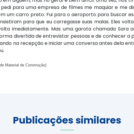
so em alguém, mas no geral é bem difícil. Uma vez, nós 
eu pedi para uma empresa de filmes me maquiar e me d
i em um carro preto. Fui para o aeroporto para buscar es
 insistiram para que eu carregasse suas malas. Eles vo
volta imediatamente. Mas uma garota chamada Sara a
orma divertida de entrevistar pessoas e de conhecer a 
ndo na recepção e iniciar uma conversa antes dela entra
u.
 Material de Construção)
Publicações similares