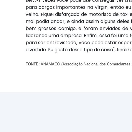
ser. Às vezes você pode até conseguir ver is
para cargos importantes na Virgin, então 
velha. Fiquei disfarçado de motorista de táx
mal podia andar, e ainda assim alguns deles
bem grossos comigo, e foram enviados de 
liderando uma empresa. Enfim…essa foi uma f
para ser entrevistada, você pode estar espera
divertido. Eu gosto desse tipo de coisa", finalizo
FONTE: ANAMACO (Associação Nacional dos Comerciantes de