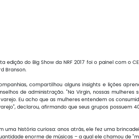
ta edição do Big Show da NRF 2017 foi o painel com o C
ard Branson.
ompanhias, compartilhou alguns insights e lições apre
lhos de administração. "Na Virgin, nossas mulheres s
varejo. Eu acho que as mulheres entendem os consumido
varejo", declarou, afirmando que seus grupos possuem 
 uma história curiosa: anos atrás, ele fez uma brincadei
ntidade enorme de músicas – a qual ele chamou de "musi