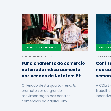
APOIO AO COMÉRCIO
APOIO 
7 DE DEZEMBRO DE 2021
27 DE NOV
Funcionamento do comércio
Confir
no feriado indica aumento
nas ca
nas vendas de Natal em BH
seman
O feriado desta quarta-feira, 8,
A CDL/B
promete ser de grande
trabalho
movimentação nos centros
incentiv
comerciais da capital. Um …