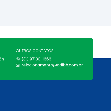
OUTROS CONTATOS
 8h
(31) 97130-1666
relacionamento@cdlbh.com.br