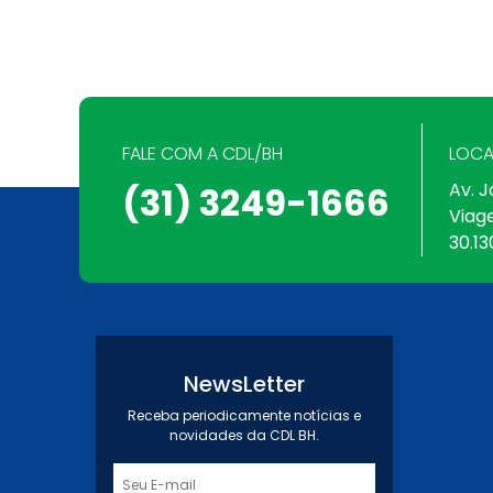
FALE COM A CDL/BH
LOCA
Av. J
(31) 3249-1666
Viag
30.13
NewsLetter
Receba periodicamente notícias e
novidades da CDL BH.