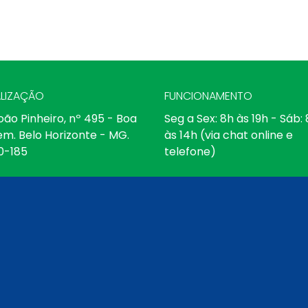
LIZAÇÃO
FUNCIONAMENTO
oão Pinheiro, nº 495 - Boa
Seg a Sex: 8h às 19h - Sáb:
em. Belo Horizonte - MG.
às 14h (via chat online e
0-185
telefone)