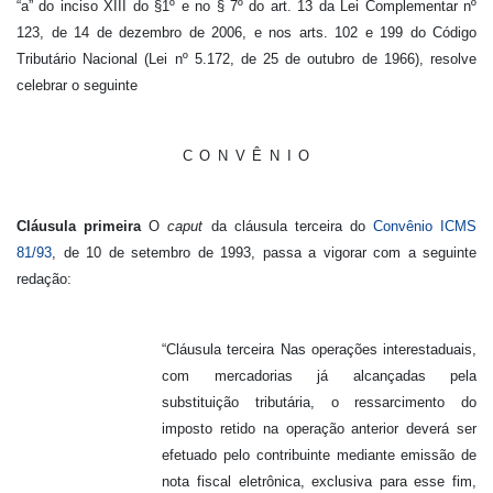
“a” do inciso XIII do §1º e no § 7º do art. 13 da Lei Complementar nº
123, de 14 de dezembro de 2006, e nos arts. 102 e 199 do Código
Tributário Nacional (Lei nº 5.172, de 25 de outubro de 1966), resolve
celebrar o seguinte
C O N V Ê N I O
Cláusula primeira
O
caput
da cláusula terceira do
Convênio ICMS
81/93
, de 10 de setembro de 1993, passa a vigorar com a seguinte
redação:
“Cláusula terceira Nas operações interestaduais,
com mercadorias já alcançadas pela
substituição tributária, o ressarcimento do
imposto retido na operação anterior deverá ser
efetuado pelo contribuinte mediante emissão de
nota fiscal eletrônica, exclusiva para esse fim,