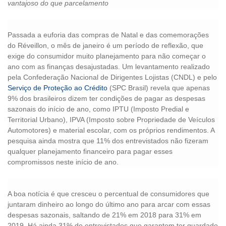
vantajoso do que parcelamento
Passada a euforia das compras de Natal e das comemorações
do Réveillon, o mês de janeiro é um período de reflexão, que
exige do consumidor muito planejamento para não começar o
ano com as finanças desajustadas. Um levantamento realizado
pela Confederação Nacional de Dirigentes Lojistas (CNDL) e pelo
Serviço de Proteção ao Crédito
(SPC Brasil) revela que apenas
9% dos brasileiros dizem ter condições de pagar as despesas
sazonais do início de ano, como IPTU (Imposto Predial e
Territorial Urbano), IPVA (Imposto sobre Propriedade de Veículos
Automotores) e material escolar, com os próprios rendimentos. A
pesquisa ainda mostra que 11% dos entrevistados não fizeram
qualquer planejamento financeiro para pagar esses
compromissos neste início de ano.
A boa notícia é que cresceu o percentual de consumidores que
juntaram dinheiro ao longo do último ano para arcar com essas
despesas sazonais, saltando de 21% em 2018 para 31% em
2019. Há ainda 31% de entrevistados que garantem ter guardado