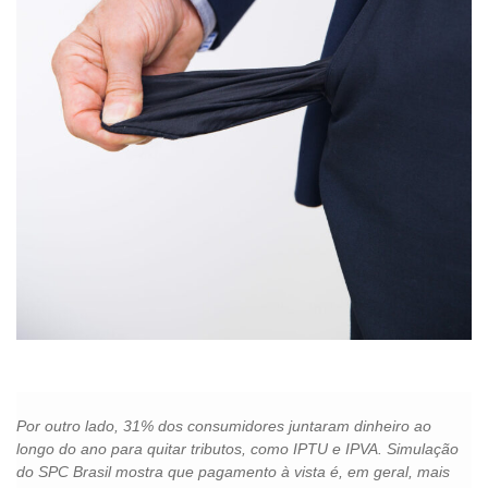
Por outro lado, 31% dos consumidores juntaram dinheiro ao
longo do ano para quitar tributos, como IPTU e IPVA. Simulação
do SPC Brasil mostra que pagamento à vista é, em geral, mais