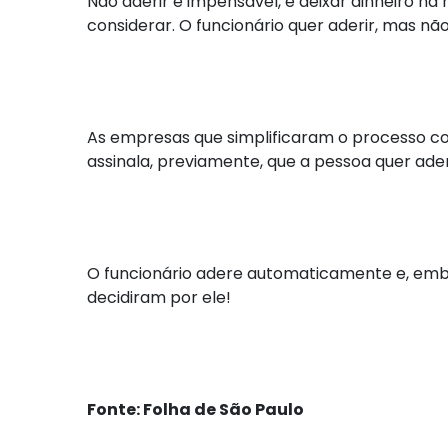
Não aderir é impensável, é deixar dinheiro n
considerar. O funcionário quer aderir, mas não 
As empresas que simplificaram o processo c
assinala, previamente, que a pessoa quer ade
O funcionário adere automaticamente e, embo
decidiram por ele!
Fonte: Folha de São Paulo