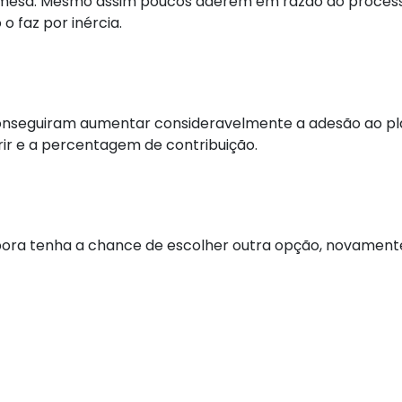
a mesa. Mesmo assim poucos aderem em razão do processo
o faz por inércia.
onseguiram aumentar consideravelmente a adesão ao pla
rir e a percentagem de contribuição.
ra tenha a chance de escolher outra opção, novamente p