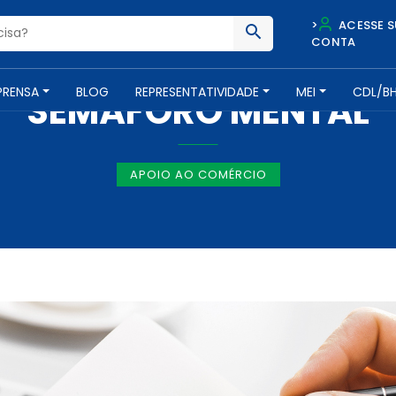
>
ACESSE S
CONTA
NOTÍCIAS -
9 DE OUTUBRO DE 2018
PRENSA
BLOG
REPRESENTATIVIDADE
MEI
CDL/B
SEMÁFORO MENTAL
APOIO AO COMÉRCIO