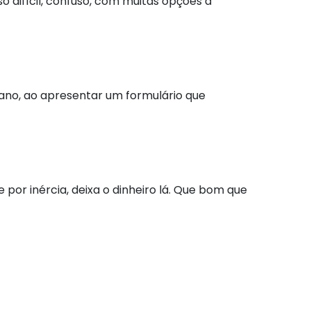
 difícil, confuso, com muitas opções a
no, ao apresentar um formulário que
or inércia, deixa o dinheiro lá. Que bom que