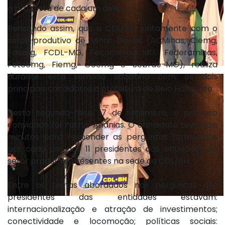
a proposta de cada um deles.
Pensando assim, que a CDL/BH, juntamente com o
setor produtivo de Minas Gerais (ACMinas, Ciemg,
Faemg, FCDL-MG, Fecomércio-MG, Federaminas,
Fetcemg, Fiemg, Ocemg e Sebrae-MG), realiza
durante esta semana sabatina com os dois
principais candidatos a prefeitura de Belo Horizonte.
Nesta segunda-feira, 17 de setembro, o primeiro
convidado foi Patrus Ananias. O candidato teve dois
minutos para responder as perguntas formuladas
por cada um dos 11 presidentes das entidades do
setor produtivo presentes na sede da CDL/BH.
Entre os temas abordados nas perguntas dos
presidentes das entidades estavam:
internacionalização e atração de investimentos;
conectividade e locomoção; políticas sociais: