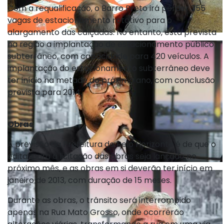
Com a requalificação, o Barro Preto irá perder 355
vagas de estacionamento rotativo para o
alargamento das calçadas. No entanto, está prevista
na região a implantação de estacionamento público
subterrâneo, com capacidade para 420 veículos. A
implantação do estacionamento subterrâneo deve
ter início na metade do próximo ano, com conclusão
prevista para 2014.
Obras
A previsão da Prefeitura de Belo Horizonte é de que o
edital para a licitação das obras seja lançado no
próximo mês, e as obras em si deverão ter início em
janeiro de 2013, com duração de 15 meses.
Durante as obras, o trânsito será interrompido
apenas na Rua Mato Grosso, onde ocorrerão