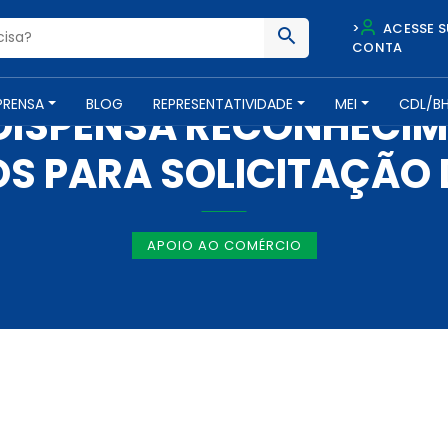
>
ACESSE S
CONTA
NOTÍCIAS -
30 DE NOVEMBRO DE 2017
PRENSA
BLOG
REPRESENTATIVIDADE
MEI
CDL/B
 DISPENSA RECONHECIM
 PARA SOLICITAÇÃO 
APOIO AO COMÉRCIO