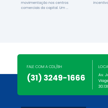
movimentação nos centros
incentiv
comerciais da capital. Um …
FALE COM A CDL/BH
LOCA
Av. J
(31) 3249-1666
Viag
30.13