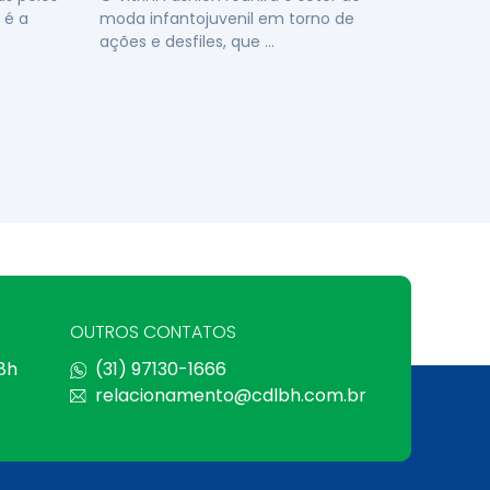
 é a
moda infantojuvenil em torno de
ações e desfiles, que …
OUTROS CONTATOS
 8h
(31) 97130-1666
relacionamento@cdlbh.com.br