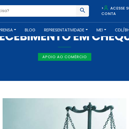
>
ACESSE S
CONTA
NOTÍCIAS -
16 DE OUTUBRO DE 2012
PRENSA
BLOG
REPRESENTATIVIDADE
MEI
CDL/B
ECEBIMENTO EM CHEQ
APOIO AO COMÉRCIO