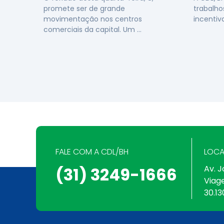
promete ser de grande
trabalho
movimentação nos centros
incentiv
comerciais da capital. Um …
FALE COM A CDL/BH
LOCA
Av. J
(31) 3249-1666
Viag
30.13