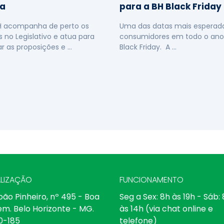
a
para a BH Black Friday
H acompanha de perto os
Uma das datas mais esperada
s no Legislativo e atua para
consumidores em todo o ano
ar as proposições e …
Black Friday. A …
LIZAÇÃO
FUNCIONAMENTO
oão Pinheiro, nº 495 - Boa
Seg a Sex: 8h às 19h - Sáb:
em. Belo Horizonte - MG.
às 14h (via chat online e
0-185
telefone)