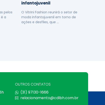
infantojuvenil
s pelos
O Vitrini Fashion reunirá o setor de
 é a
moda infantojuvenil em torno de
ações e desfiles, que …
OUTROS CONTATOS
 8h
(31) 97130-1666
relacionamento@cdlbh.com.br