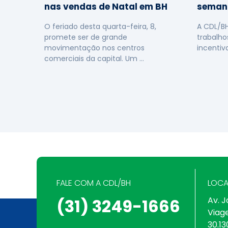
nas vendas de Natal em BH
seman
O feriado desta quarta-feira, 8,
A CDL/B
promete ser de grande
trabalho
movimentação nos centros
incentiv
comerciais da capital. Um …
FALE COM A CDL/BH
LOCA
Av. J
(31) 3249-1666
Viag
30.13