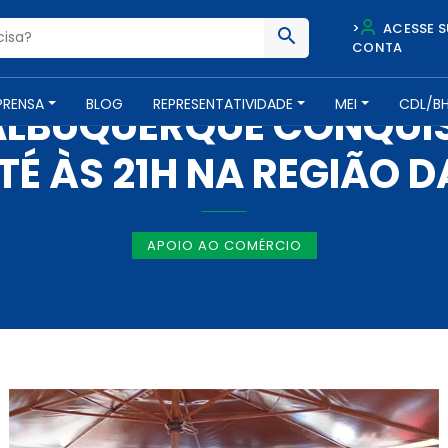
>
ACESSE S
CONTA
NOTÍCIAS -
19 DE JUNHO DE 2012
PRENSA
BLOG
REPRESENTATIVIDADE
MEI
CDL/B
 ALBUQUERQUE CONQUI
TÉ ÀS 21H NA REGIÃO D
APOIO AO COMÉRCIO