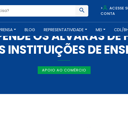
>
ACESSE S
CONTA
NOTÍCIAS -
25 DE SETEMBRO DE 2020
PRENSA
BLOG
REPRESENTATIVIDADE
MEI
CDL/B
PENDE OS ALVARÁS D
S INSTITUIÇÕES DE ENS
APOIO AO COMÉRCIO