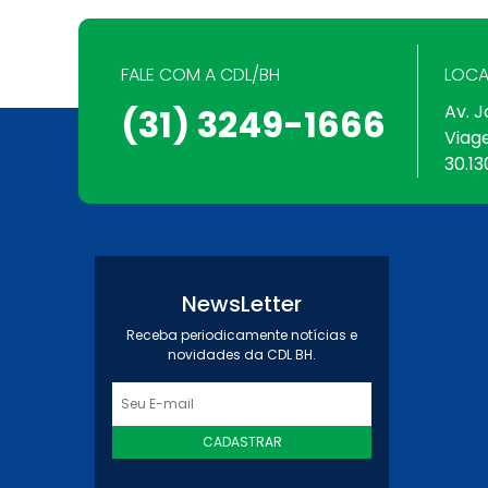
FALE COM A CDL/BH
LOCA
Av. J
(31) 3249-1666
Viag
30.13
NewsLetter
Receba periodicamente notícias e
novidades da CDL BH.
CADASTRAR