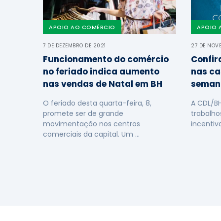
APOIO AO COMÉRCIO
APOIO 
7 DE DEZEMBRO DE 2021
27 DE NOV
Funcionamento do comércio
Confir
no feriado indica aumento
nas ca
nas vendas de Natal em BH
seman
O feriado desta quarta-feira, 8,
A CDL/B
promete ser de grande
trabalho
movimentação nos centros
incentiv
comerciais da capital. Um …