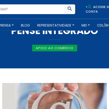
>
ACESSE S
CONTA
NOTÍCIAS -
3 DE JANEIRO DE 2018
PRENSA
BLOG
REPRESENTATIVIDADE
MEI
CDL/B
PENSE INTEGRADO
APOIO AO COMÉRCIO