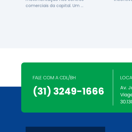
comerciais da capital. Um …
FALE COM A CDL/BH
LOCA
Av. J
(31) 3249-1666
Viag
30.13