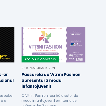
APOIO AO COMÉRCIO
22 DE NOVEMBRO DE 2021
orar
Passarela do Vitrini Fashion
ssional
apresentará moda
infantojuvenil
s pelos
O Vitrini Fashion reunirá o setor de
 é a
moda infantojuvenil em torno de
ações e desfiles, que …