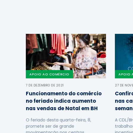
APOIO AO COMÉRCIO
APOIO 
7 DE DEZEMBRO DE 2021
27 DE NOV
Funcionamento do comércio
Confir
no feriado indica aumento
nas ca
nas vendas de Natal em BH
seman
O feriado desta quarta-feira, 8,
A CDL/B
promete ser de grande
trabalho
movimentação nos centros
incentiv