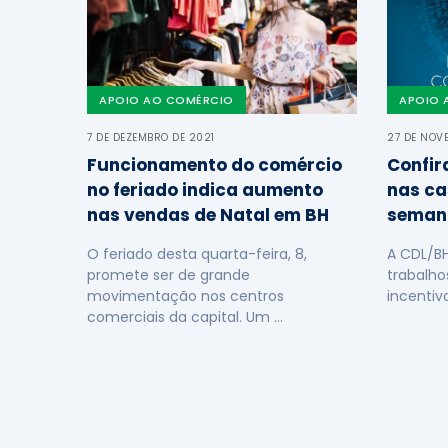
APOIO AO COMÉRCIO
APOIO 
7 DE DEZEMBRO DE 2021
27 DE NOV
Funcionamento do comércio
Confir
no feriado indica aumento
nas ca
nas vendas de Natal em BH
seman
O feriado desta quarta-feira, 8,
A CDL/B
promete ser de grande
trabalho
movimentação nos centros
incentiv
comerciais da capital. Um …