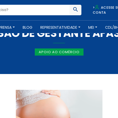
>
ACESSE S
CONTA
NOTÍCIAS -
5 DE NOVEMBRO DE 2019
PRENSA
BLOG
REPRESENTATIVIDADE
MEI
CDL/B
SÃO DE GESTANTE AFA
APOIO AO COMÉRCIO