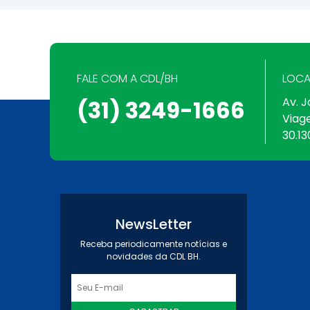
FALE COM A CDL/BH
LOCA
Av. J
(31) 3249-1666
Viag
30.13
NewsLetter
Receba periodicamente notícias e
novidades da CDL BH.