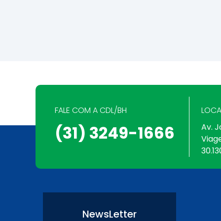
FALE COM A CDL/BH
LOCA
Av. J
(31) 3249-1666
Viag
30.13
NewsLetter