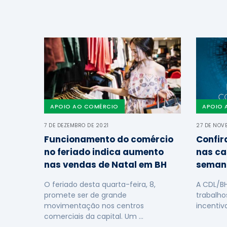
APOIO AO COMÉRCIO
APOIO 
7 DE DEZEMBRO DE 2021
27 DE NOV
Funcionamento do comércio
Confir
no feriado indica aumento
nas ca
nas vendas de Natal em BH
seman
O feriado desta quarta-feira, 8,
A CDL/B
promete ser de grande
trabalho
movimentação nos centros
incentiv
comerciais da capital. Um …