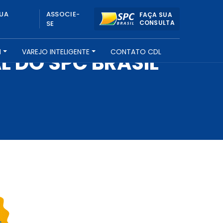
UA
ASSOCIE-
FAÇA SUA
CONSULTA
SE
H
VAREJO INTELIGENTE
CONTATO CDL
L DO SPC BRASIL