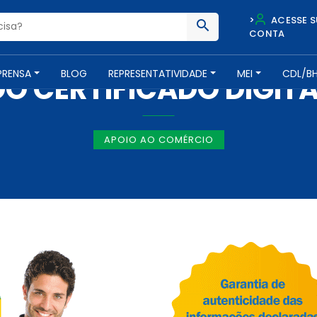
>
ACESSE S
CONTA
NOTÍCIAS -
4 DE JANEIRO DE 2018
PRENSA
BLOG
REPRESENTATIVIDADE
MEI
CDL/B
DO CERTIFICADO DIGITA
APOIO AO COMÉRCIO