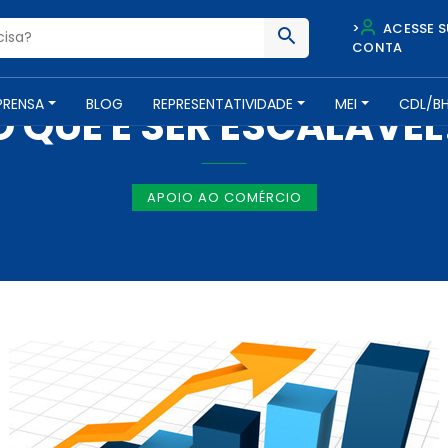
>
ACESSE S
CONTA
NOTÍCIAS -
12 DE ABRIL DE 2017
PRENSA
BLOG
REPRESENTATIVIDADE
MEI
CDL/B
O QUE É SER ESCALÁVEL
APOIO AO COMÉRCIO