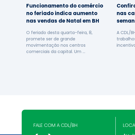
Funcionamento do comércio
Confir
no feriado indica aumento
nas ca
nas vendas de Natal em BH
seman
O feriado desta quarta-feira, 8,
A CDL/B
promete ser de grande
trabalho
movimentação nos centros
incentiv
comerciais da capital. Um …
FALE COM A CDL/BH
LOCA