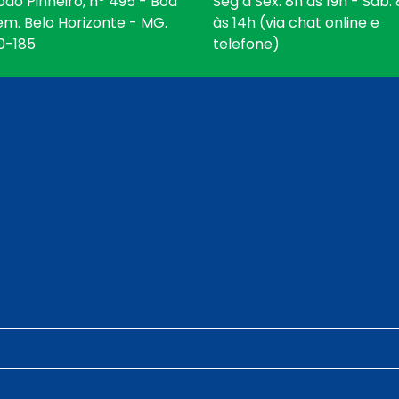
oão Pinheiro, nº 495 - Boa
Seg a Sex: 8h às 19h - Sáb:
em. Belo Horizonte - MG.
às 14h (via chat online e
0-185
telefone)