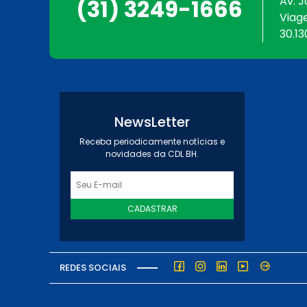
Av. J
(31) 3249-1666
Viag
30.13
NewsLetter
Receba periodicamente notícias e
novidades da CDL BH.
CADASTRAR
REDES SOCIAIS