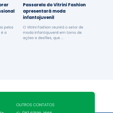
orar
Passarela do Vitrini Fashion
ssional
apresentará moda
infantojuvenil
s pelos
O Vitrini Fashion reunirá o setor de
 é a
moda infantojuvenil em torno de
ações e desfiles, que …
OUTROS CONTATOS