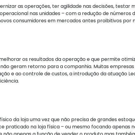
dernizar as operações, ter agilidade nas decisões, testa
 operacional nas unidades – com a redução de números de 
novos consumidores em mercados antes proibitivos por 
lhorar os resultados da operação e que permite otimiza
ue não geram retorno para a companhia. Muitas empresas
ação e ao controle de custos, a introdução da atuação L
ciência.
físico da loja uma vez que não precisa de grandes estoq
rce praticado na loja física – ou mesmo focando apenas na
 não apenas a função de vender o produto mas também 