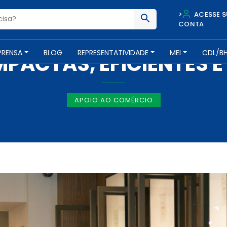
>
ACESSE S
CONTA
NOTÍCIAS -
21 DE MAIO DE 2019
PRENSA
BLOG
REPRESENTATIVIDADE
MEI
CDL/B
PACTAS, EFICIENTES E
APOIO AO COMÉRCIO