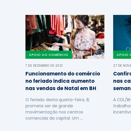
APOIO AO COMÉRCIO
APOIO 
7 DE DEZEMBRO DE 2021
27 DE NOV
Funcionamento do comércio
Confir
no feriado indica aumento
nas ca
nas vendas de Natal em BH
seman
O feriado desta quarta-feira, 8,
A CDL/B
promete ser de grande
trabalho
movimentação nos centros
incentiv
comerciais da capital. Um …