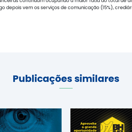
nanceiras continuam ocupando a maior fatia do total de d
o depois vem os serviços de comunicação (15%), crediári
Publicações similares