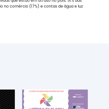
ívidas que estão em atraso no país: 51% das
o no comércio (17%) e contas de água e luz