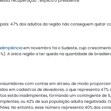
dessa recuperação”, explica o presidente
 país: 47% dos adultos da região não conseguem quitar 
adimplência
em novembro foi o Sudeste, cujo crescimento fo
,4%). A única região a ter queda na quantidade de brasilei
 consumidores com contas em atraso, de modo proporciona
ridos em cadastros de devedores, o que representa 47% 
ltos estão inadimplentes, formando um contingente de 
dimplentes, ou 42% de sua população adulta negativada. 
ilhões. No entanto, esse número representa 40% dos cons