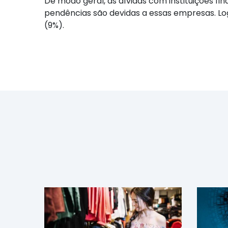
De modo geral, as dívidas com instituições fi
pendências são devidas a essas empresas. Log
(9%).