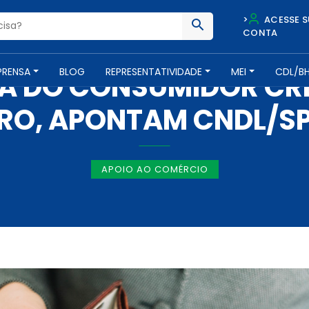
>
ACESSE S
CONTA
NOTÍCIAS -
13 DE DEZEMBRO DE 2018
PRENSA
BLOG
REPRESENTATIVIDADE
MEI
CDL/B
IA DO CONSUMIDOR CRE
O, APONTAM CNDL/SP
APOIO AO COMÉRCIO