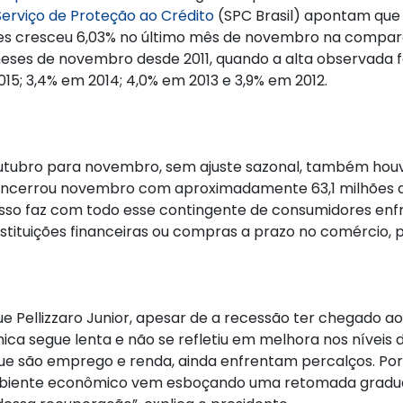
Serviço de Proteção ao Crédito
(SPC Brasil) apontam que
ntes cresceu 6,03% no último mês de novembro na compa
ses de novembro desde 2011, quando a alta observada fo
015; 3,4% em 2014; 4,0% em 2013 e 3,9% em 2012.
outubro para novembro, sem ajuste sazonal, também hou
 encerrou novembro com aproximadamente 63,1 milhões d
sso faz com todo esse contingente de consumidores enfre
tituições financeiras ou compras a prazo no comércio, 
ue Pellizzaro Junior, apesar de a recessão ter chegado ao
ica segue lenta e não se refletiu em melhora nos níveis
e são emprego e renda, ainda enfrentam percalços. Por i
ambiente econômico vem esboçando uma retomada gradual 