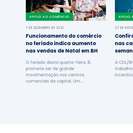
APOIO AO COMÉRCIO
APOIO 
7 DE DEZEMBRO DE 2021
27 DE NOV
Funcionamento do comércio
Confir
no feriado indica aumento
nas ca
nas vendas de Natal em BH
seman
O feriado desta quarta-feira, 8,
A CDL/B
promete ser de grande
trabalho
movimentação nos centros
incentiv
comerciais da capital. Um …