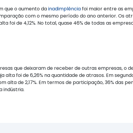
am que o aumento da
inadimplência
foi maior entre as em
comparação com o mesmo período do ano anterior. Os at
 alta foi de 4,12%. No total, quase 46% de todas as empr
presas que deixaram de receber de outras empresas, o d
uja alta foi de 6,26% na quantidade de atrasos. Em segundo
om alta de 2,17%. Em termos de participação, 36% das p
 indústria.