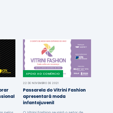
APOIO AO COMÉRCIO
22 DE NOVEMBRO DE 2021
orar
Passarela do Vitrini Fashion
ssional
apresentará moda
infantojuvenil
s pelos
O Vitrini Fashion reunirá o setor de