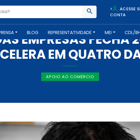
>
ACESSE S
CONTA
NOTÍCIAS -
15 DE FEVEREIRO DE 2019
PRENSA
BLOG
REPRESENTATIVIDADE
MEI
CDL/B
DAS EMPRESAS FECHA 2
ACELERA EM QUATRO DA
APOIO AO COMÉRCIO