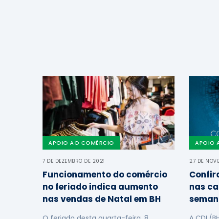
APOIO AO COMÉRCIO
APOIO 
7 DE DEZEMBRO DE 2021
27 DE NOV
Funcionamento do comércio
Confir
no feriado indica aumento
nas ca
nas vendas de Natal em BH
seman
O feriado desta quarta-feira, 8,
A CDL/B