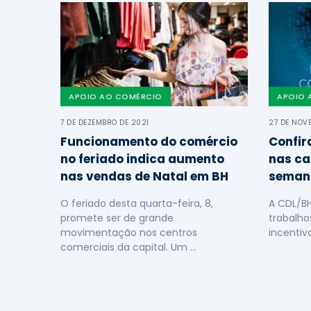
APOIO AO COMÉRCIO
APOIO 
7 DE DEZEMBRO DE 2021
27 DE NOV
Funcionamento do comércio
Confir
no feriado indica aumento
nas ca
nas vendas de Natal em BH
seman
O feriado desta quarta-feira, 8,
A CDL/B
promete ser de grande
trabalho
movimentação nos centros
incentiv
comerciais da capital. Um …