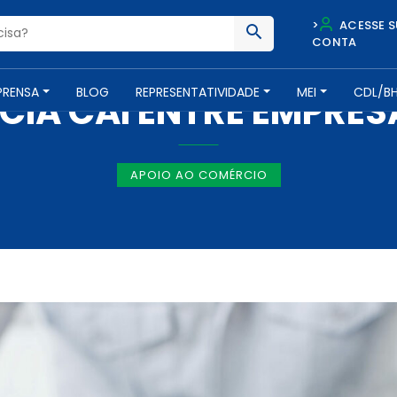
>
ACESSE S
CONTA
NOTÍCIAS -
27 DE ABRIL DE 2018
PRENSA
BLOG
REPRESENTATIVIDADE
MEI
CDL/B
CIA CAI ENTRE EMPRES
APOIO AO COMÉRCIO