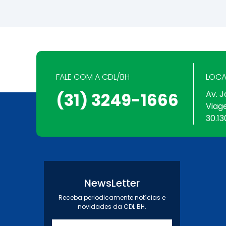
FALE COM A CDL/BH
LOCA
Av. J
(31) 3249-1666
Viag
30.13
NewsLetter
Receba periodicamente notícias e
novidades da CDL BH.