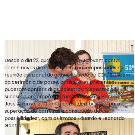
Desde o dia 22, quarta-feira, o
CDL Jovem
conta
com 6 novos diretores, que foram empossados na
reunião quinzenal do grupo, na sede da CDL/BH. Além
da cerimônia de posse, os diretores presentes
puderam conferir duas palestras: “Aspectos da
sucessão em empresas familiares”, com Henrique
José Affonso, e “O amor como combustível para
superação de barreiras e construção de
possibilidades”, com os irmãos Eduardo e Leonardo
Gontijo.