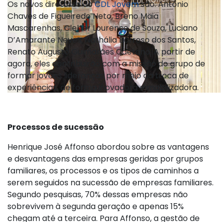
Os novos diretores do
CDL Jovem
são: Antônio
Chaves de Figueiredo Neto, Breno Maia
Mascarenhas, Cleber Lourenço de Souza, Luciano
D’Amarante Neves, Nathália Barroso dos Santos,
Renato Augusto Guimarães Caetano. A partir de
agora, eles contribuirão com a missão do grupo de
formar jovens lideranças por meio da troca de
experiências, de forma inovadora e mobilizadora.
Processos de sucessão
Henrique José Affonso abordou sobre as vantagens
e desvantagens das empresas geridas por grupos
familiares, os processos e os tipos de caminhos a
serem seguidos na sucessão de empresas familiares.
Segundo pesquisas, 70% dessas empresas não
sobrevivem à segunda geração e apenas 15%
chegam até a terceira. Para Affonso, a gestão de