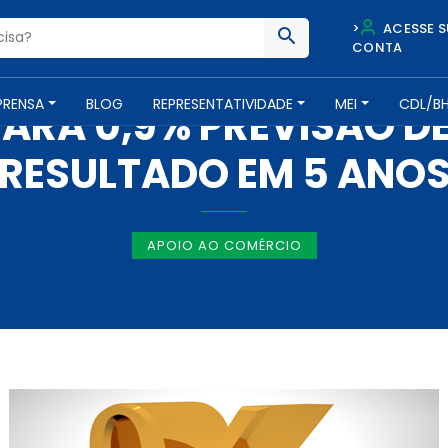
>
ACESSE S
CONTA
NOTÍCIAS -
23 DE SETEMBRO DE 2014
PRENSA
BLOG
REPRESENTATIVIDADE
MEI
CDL/B
RA 0,9% PREVISÃO DE 
RESULTADO EM 5 ANO
APOIO AO COMÉRCIO