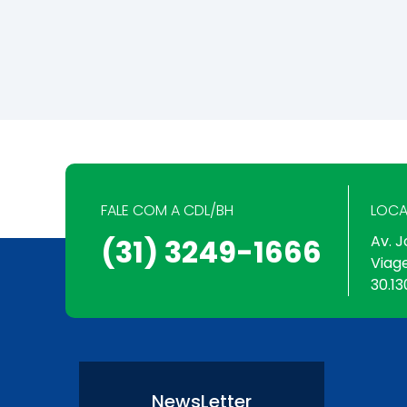
FALE COM A CDL/BH
LOCA
Av. J
(31) 3249-1666
Viag
30.13
NewsLetter