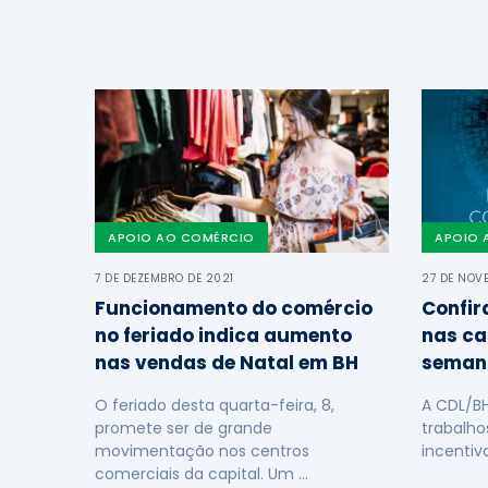
APOIO AO COMÉRCIO
APOIO 
7 DE DEZEMBRO DE 2021
27 DE NOV
Funcionamento do comércio
Confir
no feriado indica aumento
nas ca
nas vendas de Natal em BH
seman
O feriado desta quarta-feira, 8,
A CDL/B
promete ser de grande
trabalho
movimentação nos centros
incentiv
comerciais da capital. Um …