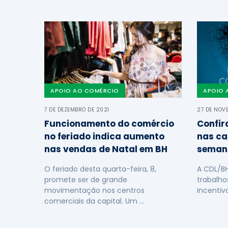
APOIO AO COMÉRCIO
APOIO 
7 DE DEZEMBRO DE 2021
27 DE NOV
Funcionamento do comércio
Confir
no feriado indica aumento
nas ca
nas vendas de Natal em BH
seman
O feriado desta quarta-feira, 8,
A CDL/B
promete ser de grande
trabalho
movimentação nos centros
incentiv
comerciais da capital. Um …