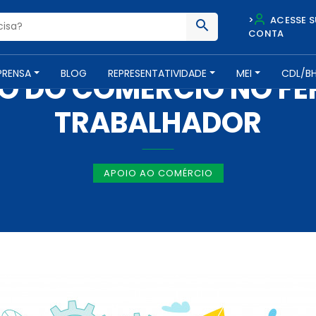
>
ACESSE S
CONTA
NOTÍCIAS -
25 DE ABRIL DE 2019
PRENSA
BLOG
REPRESENTATIVIDADE
MEI
CDL/B
 DO COMÉRCIO NO FER
TRABALHADOR
APOIO AO COMÉRCIO