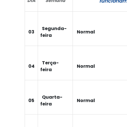
DIA
Semana
funcionam
Segunda-
03
Normal
feira
Terça-
04
Normal
feira
Quarta-
05
Normal
feira