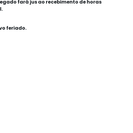
regado fará jus ao recebimento de horas
l.
vo feriado
.