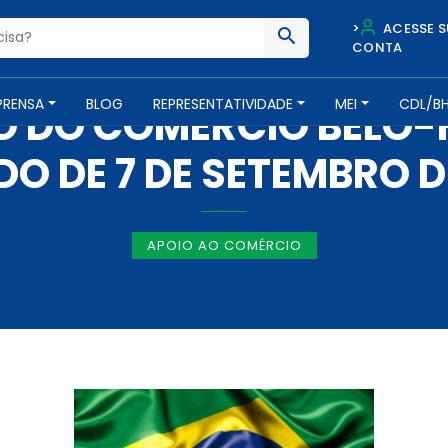
>
ACESSE S
CONTA
NOTÍCIAS -
24 DE AGOSTO DE 2018
PRENSA
BLOG
REPRESENTATIVIDADE
MEI
CDL/B
 DO COMÉRCIO BELO-
DO DE 7 DE SETEMBRO D
APOIO AO COMÉRCIO