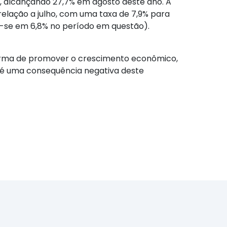
s, alcançando 27,7% em agosto deste ano. A
elação a julho, com uma taxa de 7,9% para
a-se em 6,8% no período em questão).
orma de promover o crescimento econômico,
 é uma consequência negativa deste