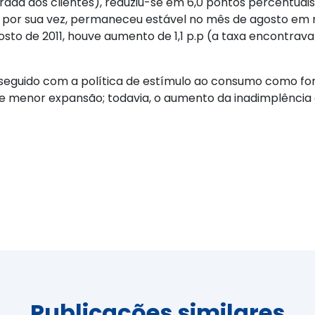
ada dos clientes), reduziu-se em 6,0 pontos percentuai
, por sua vez, permaneceu estável no mês de agosto em r
sto de 2011, houve aumento de 1,1 p.p (a taxa encontrav
seguido com a política de estímulo ao consumo como f
de menor expansão; todavia, o aumento da inadimplência
Publicações similares