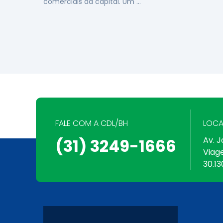
comerciais da capital. Um …
FALE COM A CDL/BH
LOCA
Av. J
(31) 3249-1666
Viag
30.13