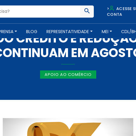
>
ACESSE S
CONTA
NOTÍCIAS -
27 DE SETEMBRO DE 2012
PRENSA
BLOG
REPRESENTATIVIDADE
MEI
CDL/B
O CRÉDITO E REDUÇÃ
CONTINUAM EM AGOST
APOIO AO COMÉRCIO