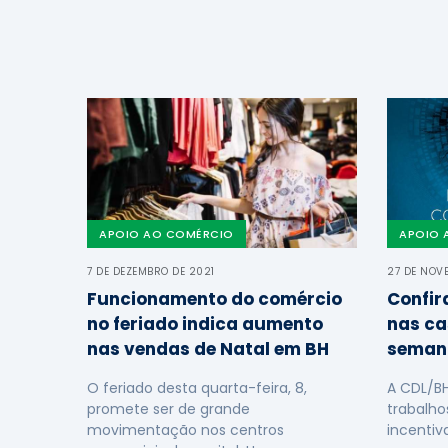
APOIO AO COMÉRCIO
APOIO 
7 DE DEZEMBRO DE 2021
27 DE NOV
Funcionamento do comércio
Confir
no feriado indica aumento
nas ca
nas vendas de Natal em BH
seman
O feriado desta quarta-feira, 8,
A CDL/B
promete ser de grande
trabalho
movimentação nos centros
incentiv