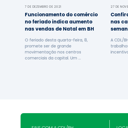
7 DE DEZEMBRO DE 2021
27 DE NOV
Funcionamento do comércio
Confir
no feriado indica aumento
nas ca
nas vendas de Natal em BH
seman
O feriado desta quarta-feira, 8,
A CDL/B
promete ser de grande
trabalho
movimentação nos centros
incentiv
comerciais da capital. Um …
FALE COM A CDL/BH
LOCA