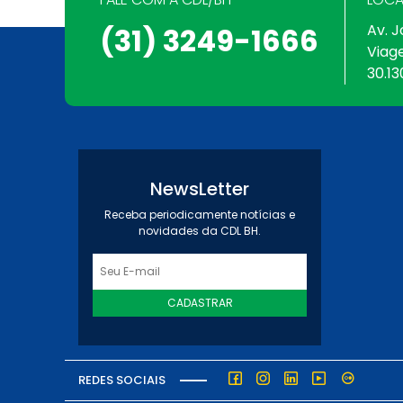
Av. J
(31) 3249-1666
Viag
30.13
NewsLetter
Receba periodicamente notícias e
novidades da CDL BH.
CADASTRAR
REDES SOCIAIS