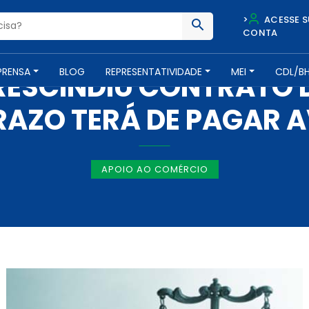
>
ACESSE S
CONTA
NOTÍCIAS -
10 DE DEZEMBRO DE 2013
PRENSA
BLOG
REPRESENTATIVIDADE
MEI
CDL/B
RESCINDIU CONTRATO D
RAZO TERÁ DE PAGAR A
APOIO AO COMÉRCIO