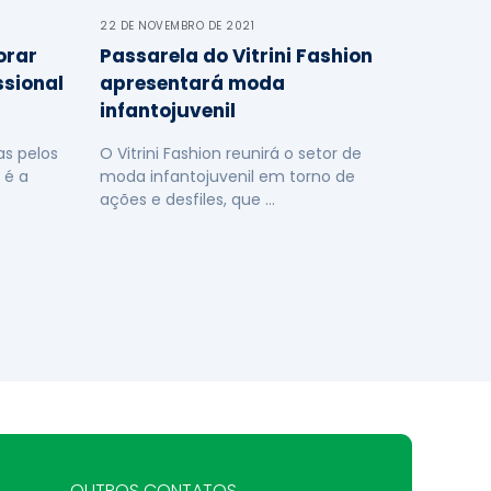
22 DE NOVEMBRO DE 2021
orar
Passarela do Vitrini Fashion
ssional
apresentará moda
infantojuvenil
s pelos
O Vitrini Fashion reunirá o setor de
 é a
moda infantojuvenil em torno de
ações e desfiles, que …
OUTROS CONTATOS