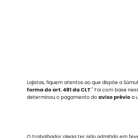
Lojistas, fiquem atentos ao que dispõe a Súmula
forma do art. 481 da CLT
." Foi com base ne
determinou o pagamento do
aviso prévio
a 
O trabalhador alega ter sido admitido em feve