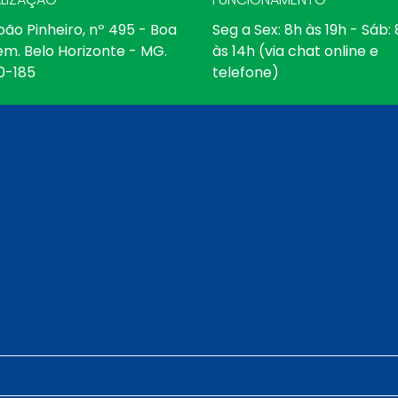
oão Pinheiro, nº 495 - Boa
Seg a Sex: 8h às 19h - Sáb:
em. Belo Horizonte - MG.
às 14h (via chat online e
0-185
telefone)