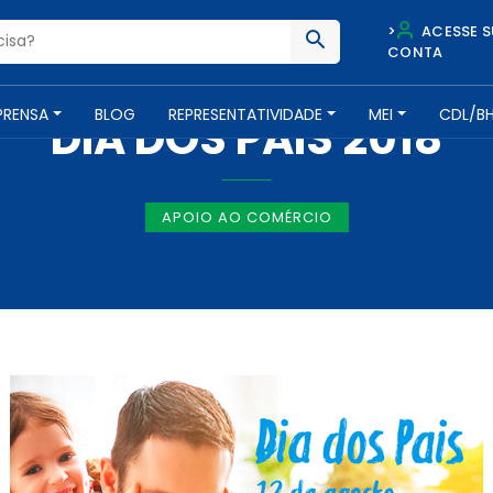
>
ACESSE S
CONTA
NOTÍCIAS -
9 DE AGOSTO DE 2018
PRENSA
BLOG
REPRESENTATIVIDADE
MEI
CDL/B
DIA DOS PAIS 2018
APOIO AO COMÉRCIO