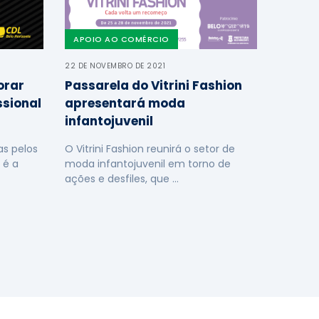
APOIO AO COMÉRCIO
22 DE NOVEMBRO DE 2021
orar
Passarela do Vitrini Fashion
ssional
apresentará moda
infantojuvenil
s pelos
O Vitrini Fashion reunirá o setor de
 é a
moda infantojuvenil em torno de
ações e desfiles, que …