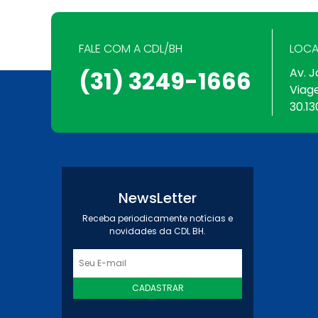
FALE COM A CDL/BH
LOCA
Av. J
(31) 3249-1666
Viag
30.13
NewsLetter
Receba periodicamente notícias e
novidades da CDL BH.
CADASTRAR