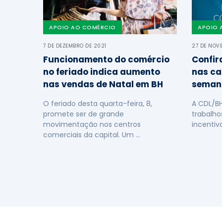
APOIO AO COMÉRCIO
APOIO 
7 DE DEZEMBRO DE 2021
27 DE NOV
Funcionamento do comércio
Confir
no feriado indica aumento
nas ca
nas vendas de Natal em BH
seman
O feriado desta quarta-feira, 8,
A CDL/B
promete ser de grande
trabalho
movimentação nos centros
incentiv
comerciais da capital. Um …