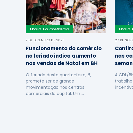
APOIO AO COMÉRCIO
APOIO 
7 DE DEZEMBRO DE 2021
27 DE NOV
Funcionamento do comércio
Confir
no feriado indica aumento
nas ca
nas vendas de Natal em BH
seman
O feriado desta quarta-feira, 8,
A CDL/B
promete ser de grande
trabalho
movimentação nos centros
incentiv
comerciais da capital. Um …