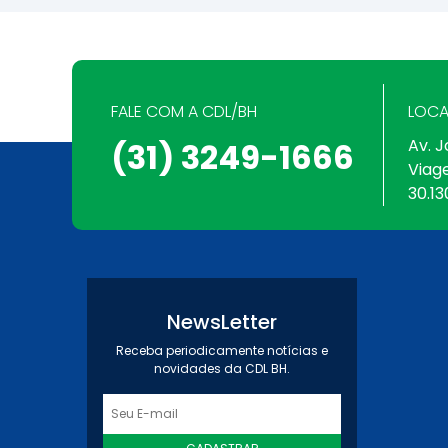
FALE COM A CDL/BH
LOCA
Av. J
(31) 3249-1666
Viag
30.13
NewsLetter
Receba periodicamente notícias e
novidades da CDL BH.