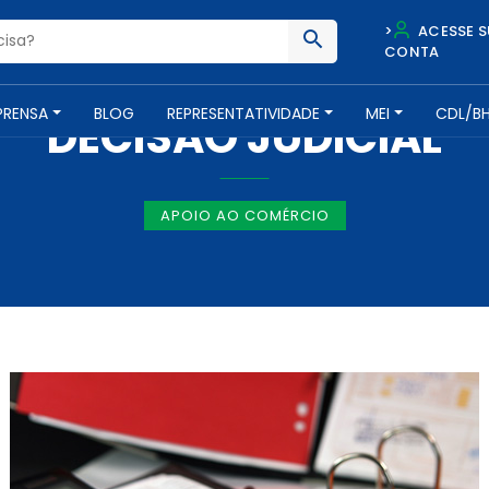
>
ACESSE S
CONTA
NOTÍCIAS -
31 DE MARÇO DE 2016
PRENSA
BLOG
REPRESENTATIVIDADE
MEI
CDL/B
DECISÃO JUDICIAL
APOIO AO COMÉRCIO