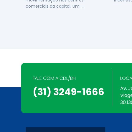
movimentação nos centros
incentiv
comerciais da capital. Um …
FALE COM A CDL/BH
LOCA
Av. J
(31) 3249-1666
Viag
30.13