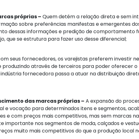
arcas próprias –
Quem detém a relação direta e sem in
ormação sobre preferências manifestas e emergentes dos 
amento dessas informações e predição de comportamento
, que se estrutura para fazer uso desse diferencial;
com seus fornecedores, os varejistas preferem investir 
 produzindo através de terceiros para poder oferecer o 
a indústria fornecedora passa a atuar na distribuição dire
escimento das marcas próprias –
A expansão do proces
l e vocação para determinados itens e segmentos, acaba
es e com preços mais competitivos, mas sem marcas naci
ente importante nos segmentos de moda, calçados e ves
eços muito mais competitivos do que a produção local na