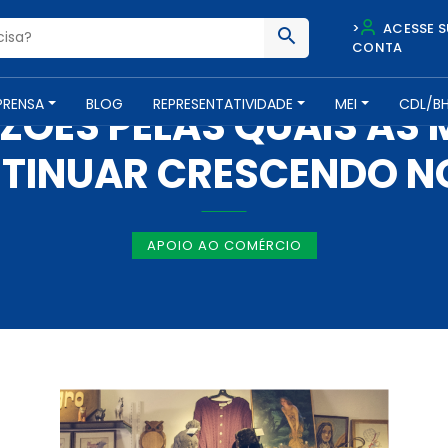
>
ACESSE S
CONTA
NOTÍCIAS -
8 DE AGOSTO DE 2019
PRENSA
BLOG
REPRESENTATIVIDADE
MEI
CDL/B
ZÕES PELAS QUAIS AS
TINUAR CRESCENDO N
APOIO AO COMÉRCIO