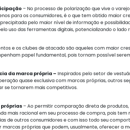
ticipação
– No processo de polarização que vive o varejo 
enos para os consumidores, é o que tem obtido maior cr
precipitada pelo maior nível de informação e possibili
lo uso das ferramentas digitais, potencializando o lado 
mentos e os clubes de atacado são aqueles com maior cr
mpenham papel fundamental, pois tornam possível serem
ia da marca própria –
Inspirados pelo setor de vestu
operação quase exclusiva com marcas próprias, outros 
lizar se tornarem mais competitivos.
 próprias
– Ao permitir comparação direta de produtos,
ainda mais racional em seu processo de compra, pois tem
ncias de outros consumidores e com isso todo seu compo
 marcas próprias que podem, usualmente, oferecer a me