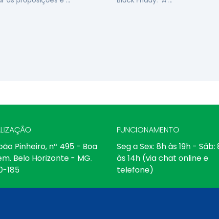
ar as proposições e …
Black Friday. A …
LIZAÇÃO
FUNCIONAMENTO
oão Pinheiro, nº 495 - Boa
Seg a Sex: 8h às 19h - Sáb:
em. Belo Horizonte - MG.
às 14h (via chat online e
0-185
telefone)