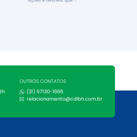
ações e desfiles, que …
OUTROS CONTATOS
 8h
(31) 97130-1666
relacionamento@cdlbh.com.br