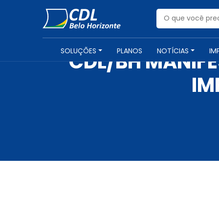
SOLUÇÕES
PLANOS
NOTÍCIAS
IM
CDL/BH MANIF
IM