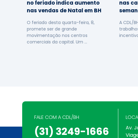
no feriado indica aumento
nas ca
nas vendas de Natal em BH
seman
O feriado desta quarta-feira, 8,
A CDL/B
promete ser de grande
trabalho
movimentação nos centros
incentiv
comerciais da capital. Um …
FALE COM A CDL/BH
LOCA
Av. J
(31) 3249-1666
Viag