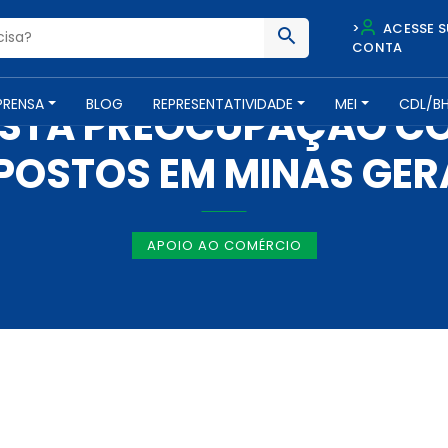
>
ACESSE S
CONTA
NOTÍCIAS -
28 DE OUTUBRO DE 2016
PRENSA
BLOG
REPRESENTATIVIDADE
MEI
CDL/B
ESTA PREOCUPAÇÃO C
POSTOS EM MINAS GER
APOIO AO COMÉRCIO