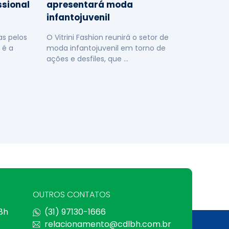
ssional
apresentará moda
infantojuvenil
s pelos
O Vitrini Fashion reunirá o setor de
 é a
moda infantojuvenil em torno de
ações e desfiles, que …
OUTROS CONTATOS
 8h
(31) 97130-1666
relacionamento@cdlbh.com.br