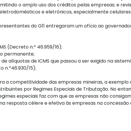
mitindo o amplo uso dos créditos pelas empresas; e rev
letrodomésticos e eletrônicos, especialmente celulares
 representantes do G11 entregaram um ofício ao governa
MS (Decreto n.º 46.959/16);
tivo permanente;
 de alíquotas de ICMS que passou a ser exigido na siste
o n.º46.930/15);
ra a competitividade das empresas mineiras, a exemplo do
ribuintes por Regimes Especiais de Tributação. No entant
egimes especiais faz com que as empresas não consigam 
ma resposta célere e efetiva às empresas na concessão d