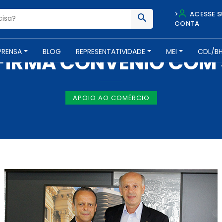
>
ACESSE S
CONTA
NOTÍCIAS -
5 DE MARÇO DE 2015
PRENSA
BLOG
REPRESENTATIVIDADE
MEI
CDL/B
 FIRMA CONVÊNIO COM
APOIO AO COMÉRCIO