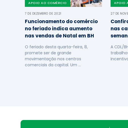
APOIO AO COMÉRCIO
APOIO 
7 DE DEZEMBRO DE 2021
27 DE NOV
Funcionamento do comércio
Confir
no feriado indica aumento
nas ca
nas vendas de Natal em BH
seman
O feriado desta quarta-feira, 8,
A CDL/B
promete ser de grande
trabalho
movimentação nos centros
incentiv
comerciais da capital. Um …