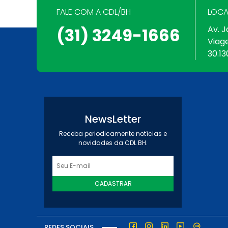
FALE COM A CDL/BH
LOCA
Av. J
(31) 3249-1666
Viag
30.13
NewsLetter
Receba periodicamente notícias e
novidades da CDL BH.
CADASTRAR
REDES SOCIAIS