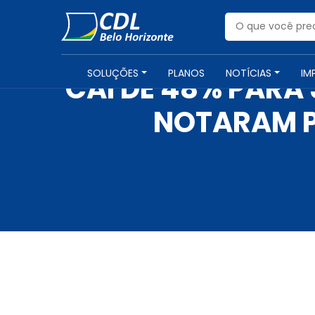
SOLUÇÕES
PLANOS
NOTÍCIAS
IM
CAI DE 48% PARA
NOTARAM P