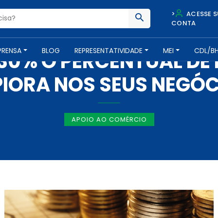
>
ACESSE S
CONTA
NOTÍCIAS -
17 DE JANEIRO DE 2018
PRENSA
BLOG
REPRESENTATIVIDADE
MEI
CDL/B
 30% O PERCENTUAL DE
IORA NOS SEUS NEGÓCI
APOIO AO COMÉRCIO