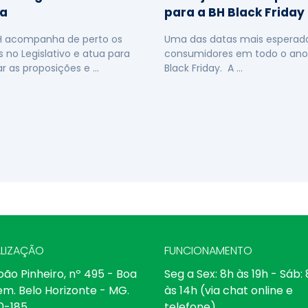
a
para a BH Black Friday
H acompanha de perto os
Uma das datas mais esperada
s no Legislativo e atua para
consumidores em todo o ano
ar as proposições e …
Black Friday. A …
LIZAÇÃO
FUNCIONAMENTO
oão Pinheiro, nº 495 - Boa
Seg a Sex: 8h às 19h - Sáb:
em. Belo Horizonte - MG.
às 14h (via chat online e
0-185
telefone)