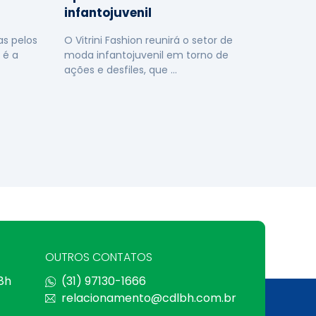
infantojuvenil
s pelos
O Vitrini Fashion reunirá o setor de
 é a
moda infantojuvenil em torno de
ações e desfiles, que …
OUTROS CONTATOS
 8h
(31) 97130-1666
relacionamento@cdlbh.com.br