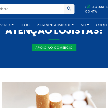
>
ACESSE S
CONTA
NOTÍCIAS -
29 DE JANEIRO DE 2019
PRENSA
BLOG
REPRESENTATIVIDADE
MEI
CDL/B
ATENÇÃO LOJISTAS!
APOIO AO COMÉRCIO