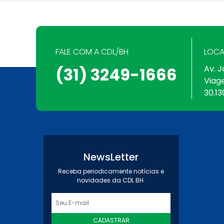
FALE COM A CDL/BH
LOCA
Av. J
(31) 3249-1666
Viag
30.13
NewsLetter
Receba periodicamente notícias e
novidades da CDL BH.
CADASTRAR