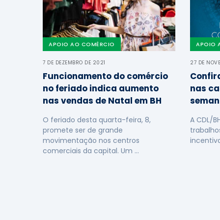
APOIO AO COMÉRCIO
APOIO 
7 DE DEZEMBRO DE 2021
27 DE NOV
Funcionamento do comércio
Confir
no feriado indica aumento
nas ca
nas vendas de Natal em BH
seman
O feriado desta quarta-feira, 8,
A CDL/B
promete ser de grande
trabalho
movimentação nos centros
incentiv
comerciais da capital. Um …