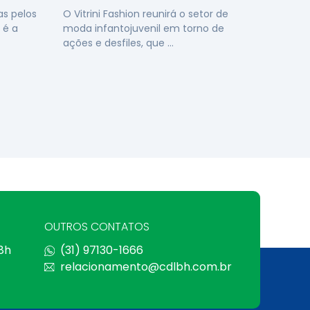
s pelos
O Vitrini Fashion reunirá o setor de
 é a
moda infantojuvenil em torno de
ações e desfiles, que …
OUTROS CONTATOS
 8h
(31) 97130-1666
relacionamento@cdlbh.com.br