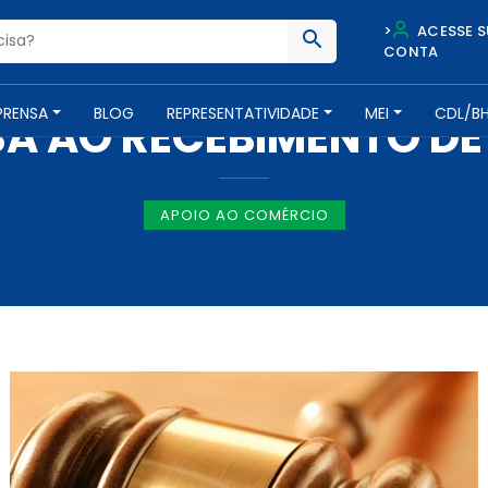
>
ACESSE S
CONTA
NOTÍCIAS -
2 DE MAIO DE 2013
PRENSA
BLOG
REPRESENTATIVIDADE
MEI
CDL/B
SA AO RECEBIMENTO DE
APOIO AO COMÉRCIO