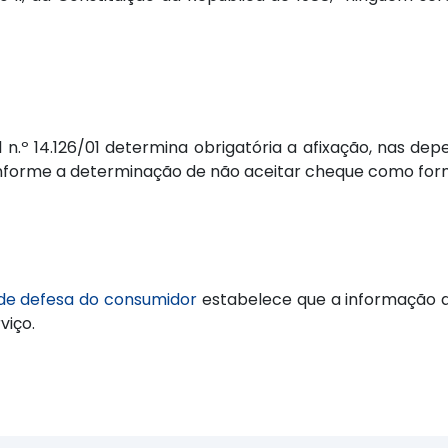
al n.º 14.126/01 determina obrigatória a afixação, nas 
ue informe a determinação de não aceitar cheque como f
de defesa do consumidor
estabelece que a informação ad
viço.