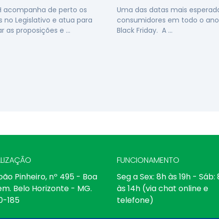
H acompanha de perto os
Uma das datas mais esperada
s no Legislativo e atua para
consumidores em todo o ano
ar as proposições e …
Black Friday. A …
LIZAÇÃO
FUNCIONAMENTO
oão Pinheiro, nº 495 - Boa
Seg a Sex: 8h às 19h - Sáb:
em. Belo Horizonte - MG.
às 14h (via chat online e
0-185
telefone)