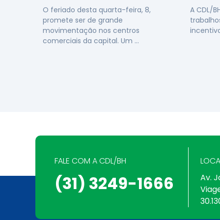
O feriado desta quarta-feira, 8,
A CDL/B
promete ser de grande
trabalho
movimentação nos centros
incentiv
comerciais da capital. Um …
FALE COM A CDL/BH
LOCA
Av. J
(31) 3249-1666
Viag
30.13