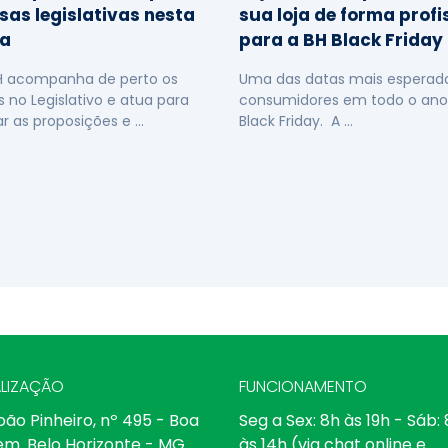
sas legislativas nesta
sua loja de forma profi
a
para a BH Black Friday
H acompanha de perto os
Uma das datas mais esperada
s no Legislativo e atua para
consumidores em todo o ano
ar as proposições e …
Black Friday. A …
LIZAÇÃO
FUNCIONAMENTO
oão Pinheiro, nº 495 - Boa
Seg a Sex: 8h às 19h - Sáb:
em. Belo Horizonte - MG.
às 14h (via chat online e