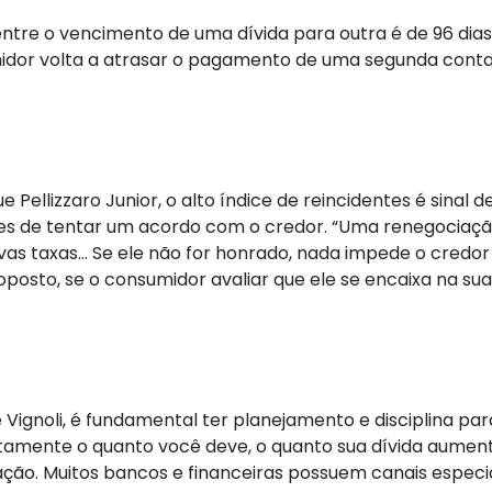
tre o vencimento de uma dívida para outra é de 96 dias, 
midor volta a atrasar o pagamento de uma segunda conta
e Pellizzaro Junior, o alto índice de reincidentes é sinal
ntes de tentar um acordo com o credor. “Uma renegociaç
vas taxas… Se ele não for honrado, nada impede o credor
sto, se o consumidor avaliar que ele se encaixa na sua re
é Vignoli, é fundamental ter planejamento e disciplina pa
amente o quanto você deve, o quanto sua dívida aument
ção. Muitos bancos e financeiras possuem canais especia