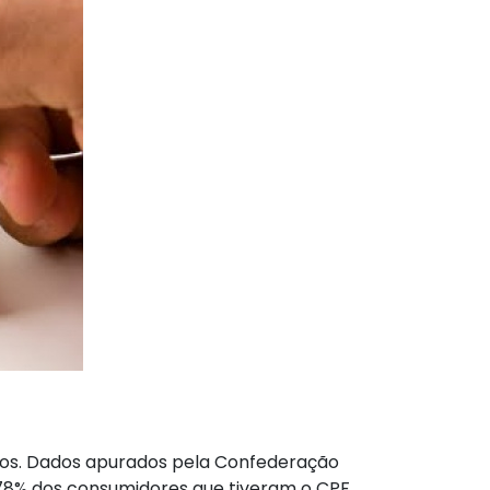
asos. Dados apurados pela Confederação
 78% dos consumidores que tiveram o CPF