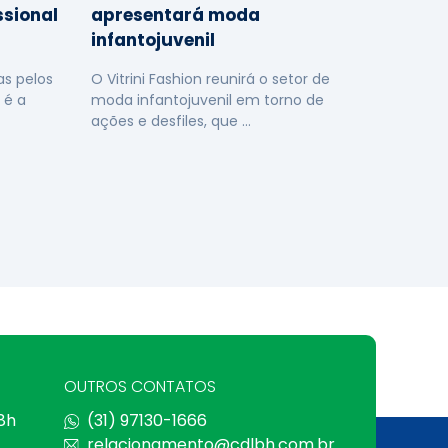
ssional
apresentará moda
infantojuvenil
s pelos
O Vitrini Fashion reunirá o setor de
 é a
moda infantojuvenil em torno de
ações e desfiles, que …
OUTROS CONTATOS
 8h
(31) 97130-1666
relacionamento@cdlbh.com.br