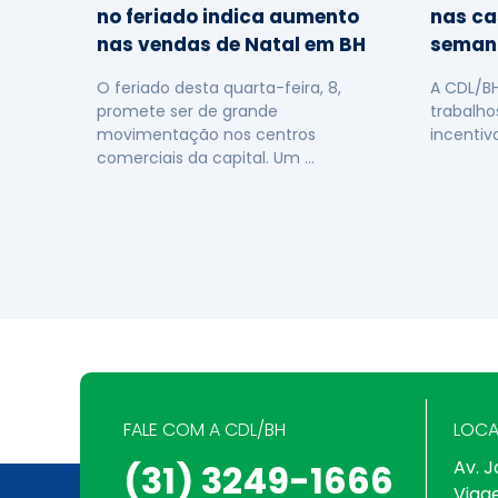
no feriado indica aumento
nas ca
nas vendas de Natal em BH
seman
O feriado desta quarta-feira, 8,
A CDL/B
promete ser de grande
trabalho
movimentação nos centros
incentiv
comerciais da capital. Um …
FALE COM A CDL/BH
LOCA
Av. J
(31) 3249-1666
Viag