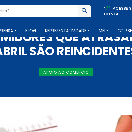
>
ACESSE S
CONTA
NOTÍCIAS -
11 DE JUNHO DE 2019
PRENSA
BLOG
REPRESENTATIVIDADE
MEI
CDL/B
UMIDORES QUE ATRASA
ABRIL SÃO REINCIDENTE
APOIO AO COMÉRCIO