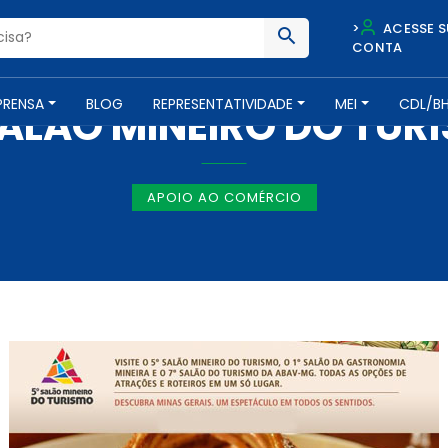
>
ACESSE S
CONTA
NOTÍCIAS -
7 DE MARÇO DE 2013
PRENSA
BLOG
REPRESENTATIVIDADE
MEI
CDL/B
SALÃO MINEIRO DO TUR
APOIO AO COMÉRCIO