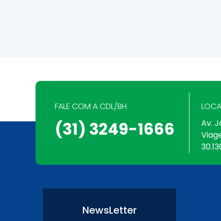
FALE COM A CDL/BH
LOCA
Av. J
(31) 3249-1666
Viag
30.13
NewsLetter