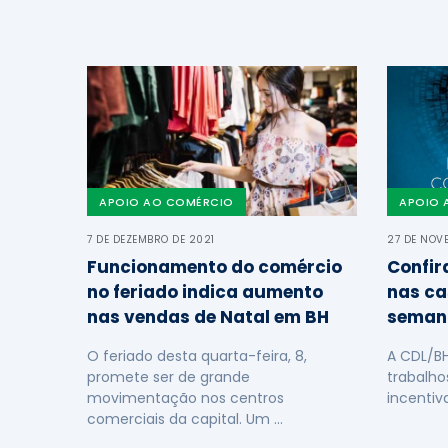
APOIO AO COMÉRCIO
APOIO 
7 DE DEZEMBRO DE 2021
27 DE NOV
Funcionamento do comércio
Confir
no feriado indica aumento
nas ca
nas vendas de Natal em BH
seman
O feriado desta quarta-feira, 8,
A CDL/B
promete ser de grande
trabalho
movimentação nos centros
incentiv
comerciais da capital. Um …