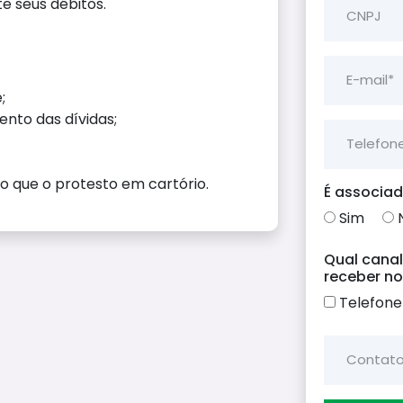
e seus débitos.
CNPJ
E-mail*
;
nto das dívidas;
Telefon
o que o protesto em cartório.
É associa
Sim
Qual cana
receber n
Telefone
Contato