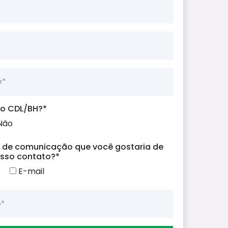
e*
do CDL/BH?*
Não
l de comunicação que você gostaria de
osso contato?*
E-mail
*