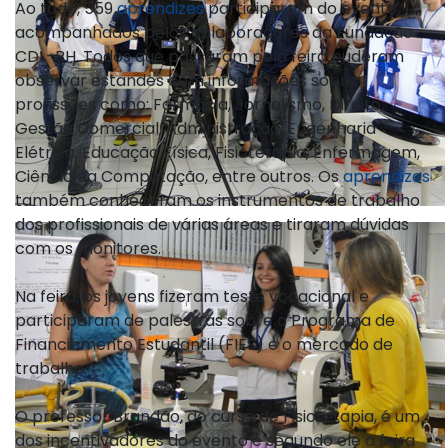
Ao todo, 559
aprendizes
participaram do evento,
acompanhados pelos colaboradores da Fundação
CDL-BH. Todos que passaram pela feira puderam
observar estandes com informações sobre
profissões como: Farmácia, Jornalismo, Direito,
Gestão Comercial, Administração, Engenharia
Elétrica, Educação Física, Fisioterapia, Enfermagem,
Ciência da Computação, entre outros. Os
aprendizes
também conheceram os instrumentos de trabalho
dos profissionais de várias áreas e tiraram dúvidas
com os monitores.
Na feira, os jovens fizeram teste vocacional e
participaram de palestras sobre o Programa de
Financiamento Estudantil (FIES) e o mercado de
trabalho.
O professor Brandão, do curso de Fisioterapia, é um
dos incentivadores do evento e segundo ele a feira