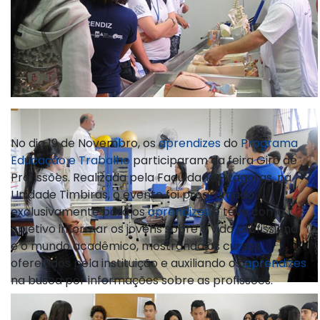
No dia 19 de Novembro, os
aprendizes
do
Programa
Educação e Trabalho
participaram da feira Giro de
Profissões. Realizada pela Faculdade Pitágoras, na
Unidade Timbiras, o evento foi programado
exclusivamente para os
aprendizes
e teve como
objetivo informar os jovens sobre a vida profissional
e o mundo acadêmico, mostrando os cursos
oferecidos pela instituição e auxiliando os
aprendizes
na busca por informações sobre as profissões.