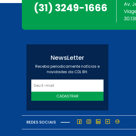
Av. J
(31) 3249-1666
Viag
30.13
NewsLetter
Receba periodicamente notícias e
novidades da CDL BH.
CADASTRAR
REDES SOCIAIS