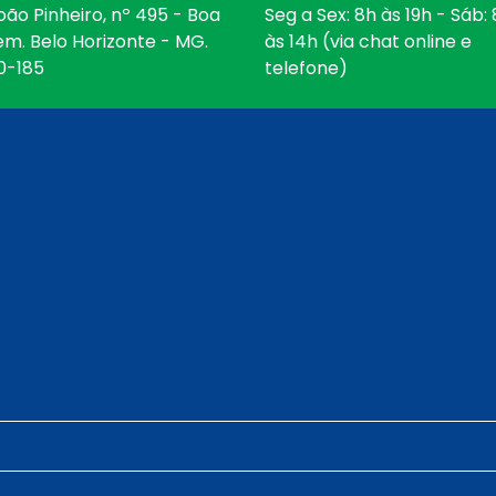
oão Pinheiro, nº 495 - Boa
Seg a Sex: 8h às 19h - Sáb:
em. Belo Horizonte - MG.
às 14h (via chat online e
0-185
telefone)