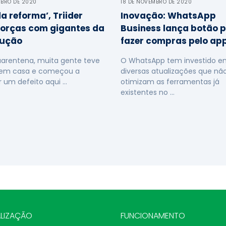
MBRO DE 2020
18 DE NOVEMBRO DE 2020
a reforma’, Triider
Inovação: WhatsApp
orças com gigantes da
Business lança botão 
rução
fazer compras pelo ap
arentena, muita gente teve
O WhatsApp tem investido e
r em casa e começou a
diversas atualizações que nã
 um defeito aqui …
otimizam as ferramentas já
existentes no …
LIZAÇÃO
FUNCIONAMENTO