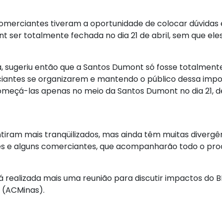
comerciantes tiveram a oportunidade de colocar dúvida
t ser totalmente fechada no dia 21 de abril, sem que ele
 sugeriu então que a Santos Dumont só fosse totalmente
antes se organizarem e mantendo o público dessa impor
 começá-las apenas no meio da Santos Dumont no dia 21, d
tiram mais tranqüilizados, mas ainda têm muitas divergê
 e alguns comerciantes, que acompanharão todo o proc
será realizada mais uma reunião para discutir impactos d
 (ACMinas).