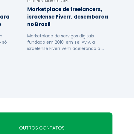
18 DE NOVEMBRO DE 2020
Marketplace de freelancers,
para
israelense Fiverr, desembarca
p
no Brasil
m
Marketplace de serviços digitais
o só
fundado em 2010, em Tel Aviv, a
israelense Fiverr vem acelerando a …
OUTROS CONTATOS