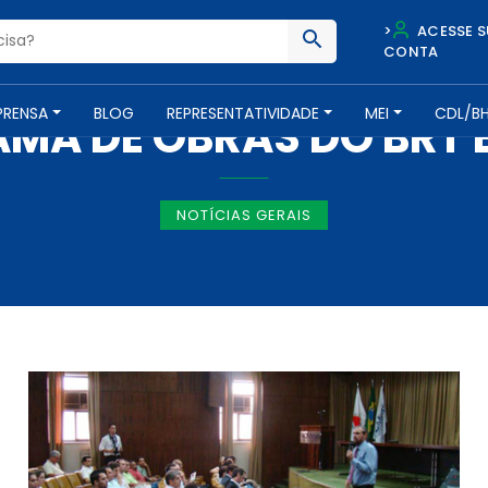
>
ACESSE S
CONTA
NOTÍCIAS -
13 DE ABRIL DE 2012
PRENSA
BLOG
REPRESENTATIVIDADE
MEI
CDL/B
A DE OBRAS DO BRT 
NOTÍCIAS GERAIS