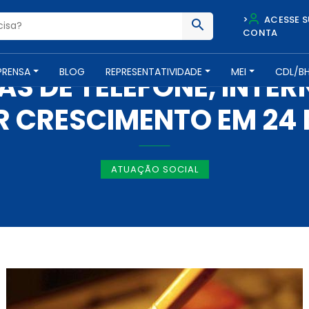
>
ACESSE S
CONTA
NOTÍCIAS -
4 DE FEVEREIRO DE 2015
PRENSA
BLOG
REPRESENTATIVIDADE
MEI
CDL/B
S DE TELEFONE, INTERN
 CRESCIMENTO EM 24
ATUAÇÃO SOCIAL