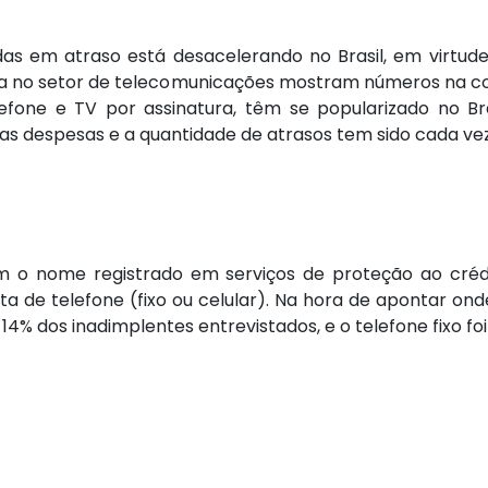
das em atraso está desacelerando no Brasil, em virtud
cia no setor de telecomunicações mostram números na c
efone e TV por assinatura, têm se popularizado no Br
s despesas e a quantidade de atrasos tem sido cada vez
têm o nome registrado em serviços de proteção ao cré
onta de telefone (fixo ou celular). Na hora de apontar 
r 14% dos inadimplentes entrevistados, e o telefone fixo f