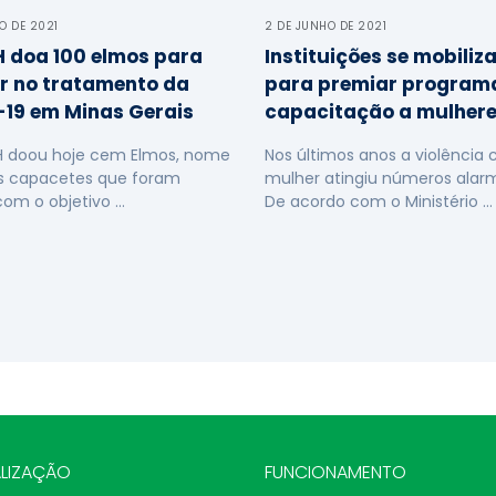
O DE 2021
2 DE JUNHO DE 2021
 doa 100 elmos para
Instituições se mobiliz
ar no tratamento da
para premiar program
19 em Minas Gerais
capacitação a mulher
H doou hoje cem Elmos, nome
Nos últimos anos a violência 
s capacetes que foram
mulher atingiu números alar
com o objetivo …
De acordo com o Ministério …
LIZAÇÃO
FUNCIONAMENTO