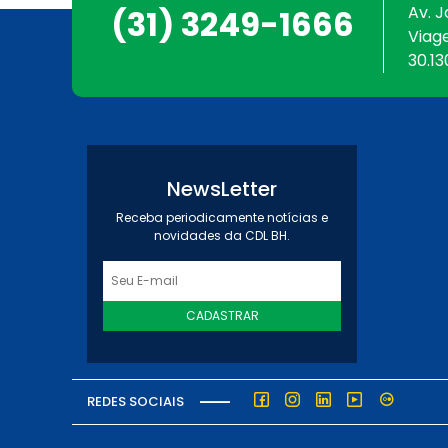
Av. J
(31) 3249-1666
Viag
30.13
NewsLetter
Receba periodicamente notícias e
novidades da CDL BH.
CADASTRAR
REDES SOCIAIS