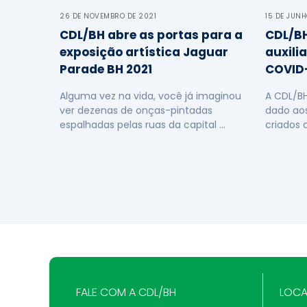
26 DE NOVEMBRO DE 2021
15 DE JUNH
CDL/BH abre as portas para a
CDL/BH
exposição artística Jaguar
auxili
Parade BH 2021
COVID-
Alguma vez na vida, você já imaginou
A CDL/B
ver dezenas de onças-pintadas
dado ao
espalhadas pelas ruas da capital …
criados 
FALE COM A CDL/BH
LOCA