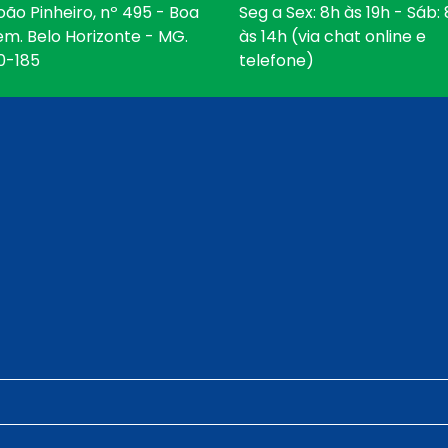
oão Pinheiro, nº 495 - Boa
Seg a Sex: 8h às 19h - Sáb:
em. Belo Horizonte - MG.
às 14h (via chat online e
0-185
telefone)