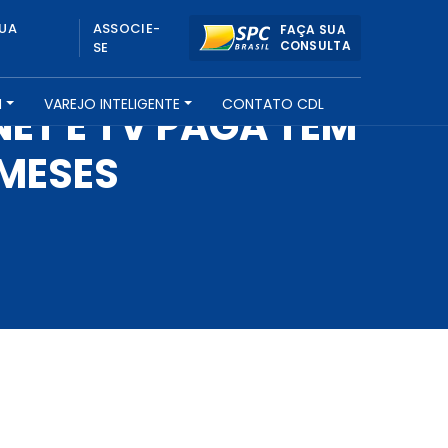
UA
ASSOCIE-
FAÇA SUA
CONSULTA
SE
H
VAREJO INTELIGENTE
CONTATO CDL
ET E TV PAGA TEM
 MESES