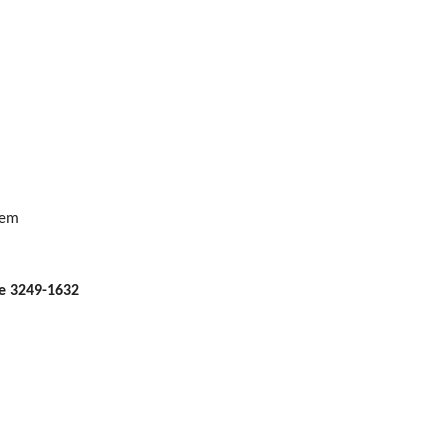
gem
ne 3249-1632