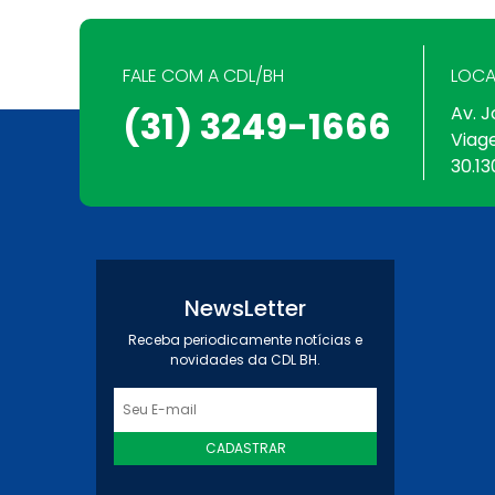
FALE COM A CDL/BH
LOCA
Av. J
(31) 3249-1666
Viag
30.13
NewsLetter
Receba periodicamente notícias e
novidades da CDL BH.
CADASTRAR