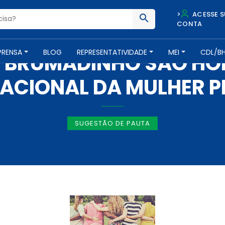
>
ACESSE S
CONTA
IMPRENSA -
7 DE MARÇO DE 2019
PRENSA
BLOG
REPRESENTATIVIDADE
MEI
CDL/B
E BRUMADINHO SÃO H
NACIONAL DA MULHER P
SUGESTÃO DE PAUTA