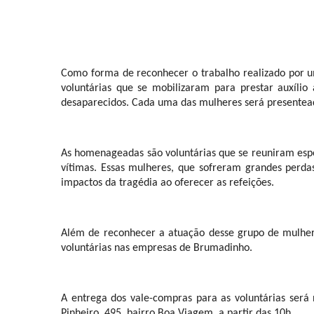
Como forma de reconhecer o trabalho realizado por u
voluntárias que se mobilizaram para prestar auxíli
desaparecidos. Cada uma das mulheres será presentead
As homenageadas são voluntárias que se reuniram espon
vítimas. Essas mulheres, que sofreram grandes perda
impactos da tragédia ao oferecer as refeições.
Além de reconhecer a atuação desse grupo de mulher
voluntárias nas empresas de Brumadinho.
A entrega dos vale-compras para as voluntárias será
Pinheiro, 495, bairro Boa Viagem, a partir das 10h.