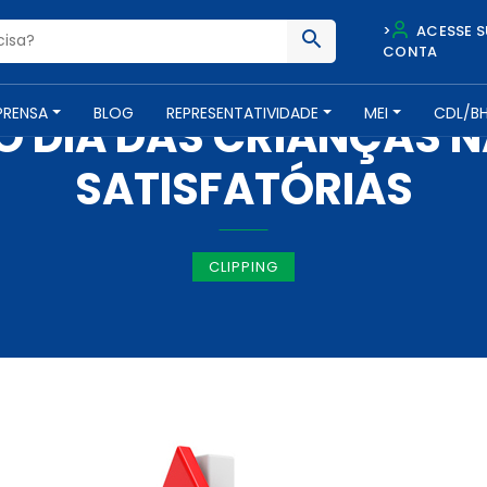
>
ACESSE S
CONTA
IMPRENSA -
16 DE OUTUBRO DE 2018
PRENSA
BLOG
REPRESENTATIVIDADE
MEI
CDL/B
O DIA DAS CRIANÇAS 
SATISFATÓRIAS
CLIPPING