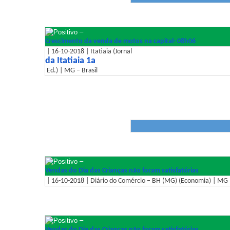
–
Crescimento da venda de motos na capital- 08h06
| 16-10-2018 | Itatiaia (Jornal
da Itatiaia 1a
Ed.) | MG – Brasil
–
Vendas do Dia das Crianças não foram satisfatórias
| 16-10-2018 | Diário do Comércio – BH (MG) (Economia) | MG –
–
Vendas do Dia das Crianças não foram satisfatórias