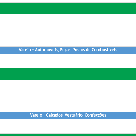
Varejo – Automóveis, Peças, Postos de Combustíveis
Varejo – Calçados, Vestuário, Confecções