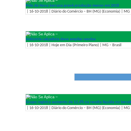
–
Polo de Nova Serrana prevê produção menor em 2018
| 16-10-2018 | Diário do Comércio – BH (MG) (Economia) | MG –
–
Indústria calçadista deve ampliar vendas
| 16-10-2018 | Hoje em Dia (Primeiro Plano) | MG – Brasil
–
Grupo registra aumento de 12,4% na receita líquida no tercei
| 16-10-2018 | Diário do Comércio – BH (MG) (Economia) | MG –