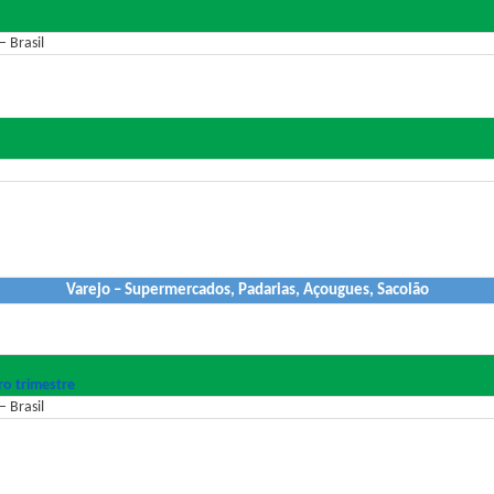
 Brasil
Varejo – Supermercados, Padarias, Açougues, Sacolão
ro trimestre
 Brasil