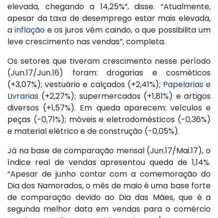
elevada, chegando a 14,25%”, disse. “Atualmente,
apesar da taxa de desemprego estar mais elevada,
a
inflação
e os juros vêm caindo, o que possibilita um
leve crescimento nas vendas”, completa.
Os setores que tiveram crescimento nesse período
(Jun.17/Jun.16) foram: drogarias e cosméticos
(+3,07%); vestuário e calçados (+2,41%);
Papelarias e
Livrarias
(+2,27%); supermercados (+1,81%) e artigos
diversos (+1,57%). Em queda aparecem: veículos e
peças (-0,71%); móveis e eletrodomésticos (-0,36%)
e material elétrico e de construção (-0,05%).
Já na base de comparação mensal (Jun.17/Mai.17), o
índice real de vendas apresentou queda de 1,14%.
“Apesar de junho contar com a comemoração do
Dia dos Namorados, o mês de maio é uma base forte
de comparação devido ao Dia das Mães, que é a
segunda melhor data em vendas para o comércio