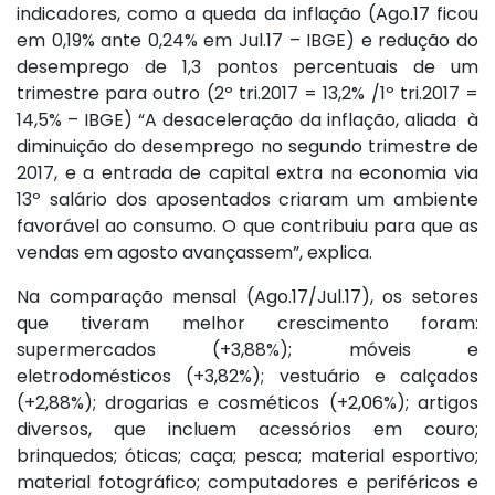
indicadores, como a queda da inflação (Ago.17 ficou
em 0,19% ante 0,24% em Jul.17 – IBGE) e redução do
desemprego de 1,3 pontos percentuais de um
trimestre para outro (2º tri.2017 = 13,2% /1º tri.2017 =
14,5% – IBGE) “A desaceleração da inflação, aliada à
diminuição do desemprego no segundo trimestre de
2017, e a entrada de capital extra na economia via
13º salário dos aposentados criaram um ambiente
favorável ao consumo. O que contribuiu para que as
vendas em agosto avançassem”, explica.
Na comparação mensal (Ago.17/Jul.17), os setores
que tiveram melhor crescimento foram:
supermercados (+3,88%); móveis e
eletrodomésticos (+3,82%); vestuário e calçados
(+2,88%); drogarias e cosméticos (+2,06%); artigos
diversos, que incluem acessórios em couro;
brinquedos; óticas; caça; pesca; material esportivo;
material fotográfico; computadores e periféricos e