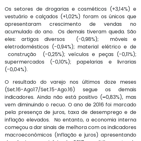
Os setores de drogarias e cosméticos (+3,14%) e
vestuário e calçados (+1,02%) foram os únicos que
apresentaram crescimento de vendas no
acumulado do ano. Os demais tiveram queda. São
eles: artigos diversos (-0,98%); móveis e
eletrodomésticos (-0,94%); material elétrico e de
construção (-0,25%); veículos e peças (-0,11%);
supermercados (-0,10%); papelarias e livrarias
(-0,04%).
O resultado do varejo nos últimos doze meses
(Set.16-Ago17/Set.15-Ago.16) segue os demais
indicadores. Ainda não está positivo (
–
0,83%), mas
vem diminuindo o recuo. O ano de 2016 foi marcado
pela presença de juros, taxa de desemprego e de
inflação elevados. No entanto, a economia interna
começou a dar sinais de melhora com os indicadores
macroeconômicos (Inflação e juros) apresentando