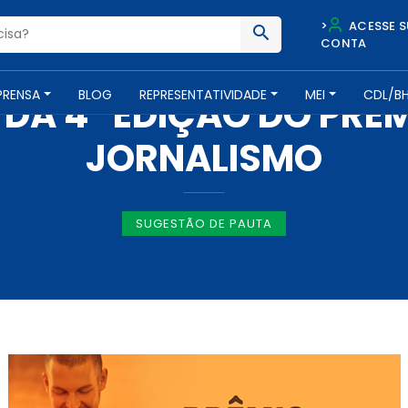
>
ACESSE S
CONTA
IMPRENSA -
29 DE FEVEREIRO DE 2016
PRENSA
BLOG
REPRESENTATIVIDADE
MEI
CDL/B
DA 4ª EDIÇÃO DO PRÊM
JORNALISMO
SUGESTÃO DE PAUTA