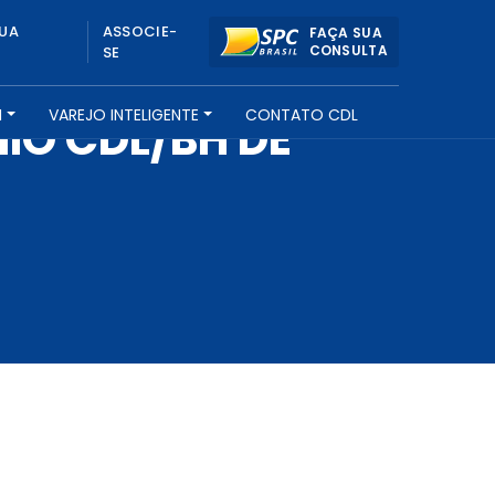
UA
ASSOCIE-
FAÇA SUA
CONSULTA
SE
H
VAREJO INTELIGENTE
CONTATO CDL
IO CDL/BH DE