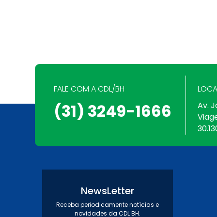
FALE COM A CDL/BH
LOCA
Av. J
(31) 3249-1666
Viag
30.13
NewsLetter
Receba periodicamente notícias e
novidades da CDL BH.