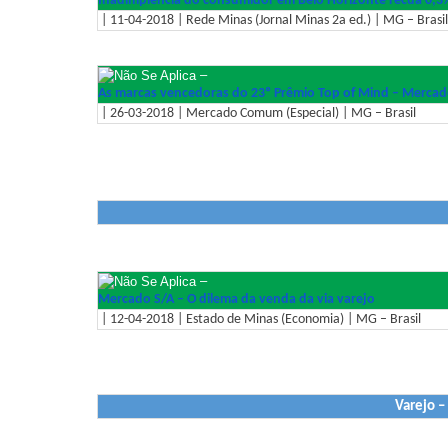
Inadimplência do consumidor em Belo Horizonte recua 0,3%
| 11-04-2018 | Rede Minas (Jornal Minas 2a ed.) | MG – Brasil
–
As marcas vencedoras do 23º Prêmio Top of Mind – Merca
| 26-03-2018 | Mercado Comum (Especial) | MG – Brasil
–
Mercado S/A – O dilema da venda da via varejo
| 12-04-2018 | Estado de Minas (Economia) | MG – Brasil
Varejo –