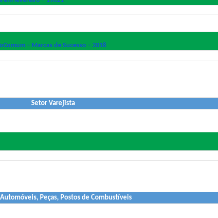
 em fevereiro – 19h21
doComum – Marcas de Sucesso – 2018
Setor Varejista
 Automóveis, Peças, Postos de Combustíveis