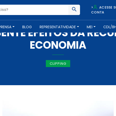
>
ACESSE S
CONTA
IMPRENSA -
12 DE ABRIL DE 2018
PRENSA
BLOG
REPRESENTATIVIDADE
MEI
CDL/B
SENTE EFEITOS DA REC
ECONOMIA
CLIPPING