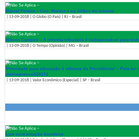
–
Merval Pereira – Ciro, Marina e os órfãos do lulismo
| 13-09-2018 | O Globo (O País) | RJ – Brasil
–
Wilson Campos – A reforma tributária é indispensável para tod
| 13-09-2018 | O Tempo (Opinião) | MG – Brasil
–
'Prioridade para educação é reforma da Previdência' – Para ler 
cia#impresso528172
| 13-09-2018 | Valor Econômico (Especial) | SP – Brasil
–
Low cost aviação brasileira