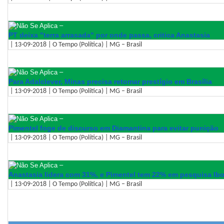
–
PT deixa "terra arrasada" por onde passa, critica Anastasia
| 13-09-2018 | O Tempo (Política) | MG – Brasil
–
Para Adalclever, Minas precisa retomar prestígio em Brasília
| 13-09-2018 | O Tempo (Política) | MG – Brasil
–
Pimentel foge de discurso em Diamantina para evitar punição
| 13-09-2018 | O Tempo (Política) | MG – Brasil
–
Anastasia lidera com 31%, e Pimentel tem 22% em pesquisa Ib
| 13-09-2018 | O Tempo (Política) | MG – Brasil