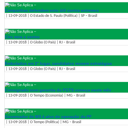
–
Campanhas defendem voto útil contra extremos
| 13-09-2018 | O Estado de S. Paulo (Política) | SP – Brasil
–
Ciro mira o centro
| 13-09-2018 | O Globo (O País) | RJ – Brasil
–
Embolados em 2° lugar, candidatos reveem estratégias
| 13-09-2018 | O Globo (O País) | RJ – Brasil
–
Consignado com garantia do FGTS começa neste mês
| 13-09-2018 | O Tempo (Economia) | MG – Brasil
–
Governador de MS é alvo de operação da PF
| 13-09-2018 | O Tempo (Política) | MG – Brasil