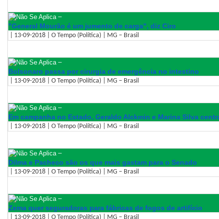
–
"General Mourão é um jumento de carga", diz Ciro
| 13-09-2018 | O Tempo (Política) | MG – Brasil
–
Bolsonaro passa por cirurgia de emergência no intestino
| 13-09-2018 | O Tempo (Política) | MG – Brasil
–
Em campanha no Estado, Geraldo Alckmin e Marina Silva cent
| 13-09-2018 | O Tempo (Política) | MG – Brasil
–
Dilma e Pacheco são os que mais gastam para o Senado
| 13-09-2018 | O Tempo (Política) | MG – Brasil
–
Zema quer seguradoras para fábricas de fogos de artifício
| 13-09-2018 | O Tempo (Política) | MG – Brasil