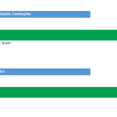
stuário, Confecções
 Brasil
ica