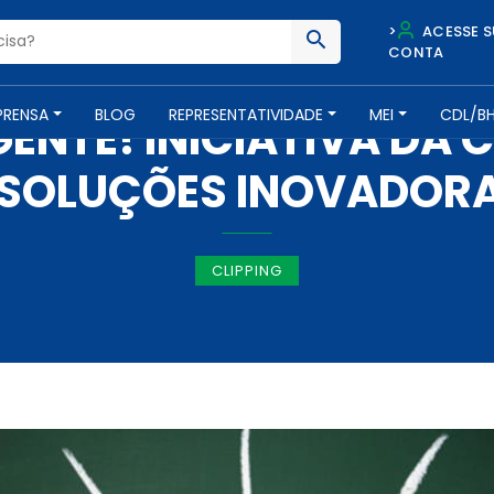
>
ACESSE S
CONTA
IMPRENSA -
21 DE SETEMBRO DE 2017
PRENSA
BLOG
REPRESENTATIVIDADE
MEI
CDL/B
GENTE! INICIATIVA DA 
SOLUÇÕES INOVADORA
CLIPPING