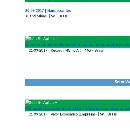
|
20-09-2017 | Bandeirantes
(Band Minas) | SP – Brasil
–
Comerciantes reclama da presença de moradores de 
| 21-09-2017 | Record (MG no Ar) | MG – Brasil
Setor Va
–
Multiplan faz compra em MG – Para ler na íntegra, ac
| 21-09-2017 | Valor Econômico (Empresas) | SP – Brasil