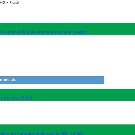
MG – Brasil
rtups com soluções inovadoras para o setor
merciais
s de rua- 19h30
número de moradores de rua em BH- 18h52