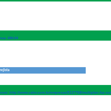
rua -08h34
rejista
esse: http://www.valor.com.br/
empresas/5127768/multiplan-
faz-c