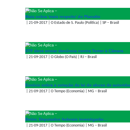
–
Maia cobra 'mais respeito' do Planalto
| 21-09-2017 | O Estado de S. Paulo (Política) | SP – Brasil
–
STF deve enviar denúncia contra Temer à Câmara
| 21-09-2017 | O Globo (O País) | RJ – Brasil
–
Eunício cobra a votação da lei do abuso de autorida
| 21-09-2017 | O Tempo (Economia) | MG – Brasil
–
Betim. Deputados federais investigarão…
| 21-09-2017 | O Tempo (Economia) | MG – Brasil