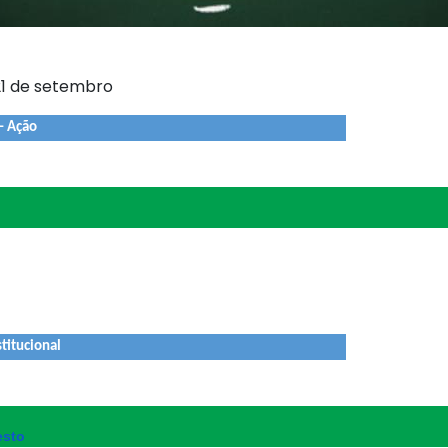
 21 de setembro
– Ação
titucional
esto