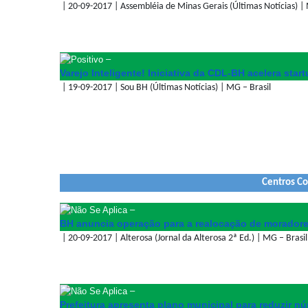
| 20-09-2017 | Assembléia de Minas Gerais (Últimas Notícias) | 
–
Varejo Inteligente! Iniciativa da CDL-BH acelera sta
| 19-09-2017 | Sou BH (Últimas Notícias) | MG – Brasil
Centros Co
–
BH anuncia operação para a realocação de moradore
| 20-09-2017 | Alterosa (Jornal da Alterosa 2ª Ed.) | MG – Brasil
–
Prefeitura apresenta plano municipal para reduzir 