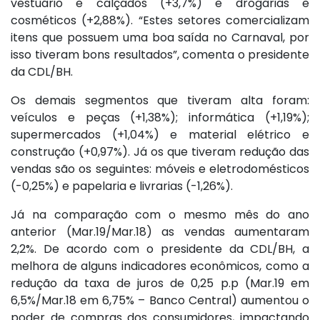
vestuário e calçados (+3,7%) e drogarias e
cosméticos (+2,88%). “Estes setores comercializam
itens que possuem uma boa saída no Carnaval, por
isso tiveram bons resultados”, comenta o presidente
da CDL/BH.
Os demais segmentos que tiveram alta foram:
veículos e peças (+1,38%); informática (+1,19%);
supermercados (+1,04%) e material elétrico e
construção (+0,97%). Já os que tiveram redução das
vendas são os seguintes: móveis e eletrodomésticos
(-0,25%) e papelaria e livrarias (-1,26%).
Já na comparação com o mesmo mês do ano
anterior (Mar.19/Mar.18) as vendas aumentaram
2,2%. De acordo com o presidente da CDL/BH, a
melhora de alguns indicadores econômicos, como a
redução da taxa de juros de 0,25 p.p (Mar.19 em
6,5%/Mar.18 em 6,75% – Banco Central) aumentou o
poder de compras dos consumidores, impactando