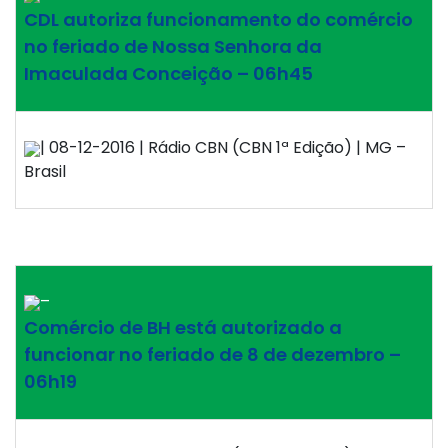
CDL autoriza funcionamento do comércio
no feriado de Nossa Senhora da
Imaculada Conceição – 06h45
| 08-12-2016 | Rádio CBN (CBN 1ª Edição) | MG –
Brasil
–
Comércio de BH está autorizado a
funcionar no feriado de 8 de dezembro –
06h19