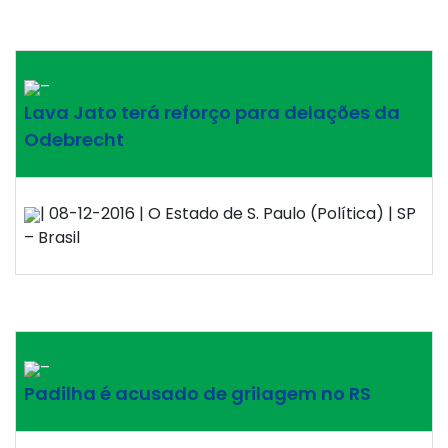
–
Lava Jato terá reforço para delações da
Odebrecht
| 08-12-2016 | O Estado de S. Paulo (Política) | SP
– Brasil
–
Padilha é acusado de grilagem no RS