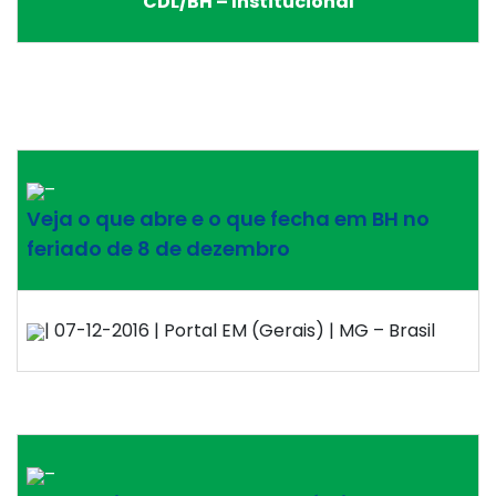
CDL/BH – Institucional
–
Veja o que abre e o que fecha em BH no
feriado de 8 de dezembro
| 07-12-2016 | Portal EM (Gerais) | MG – Brasil
–