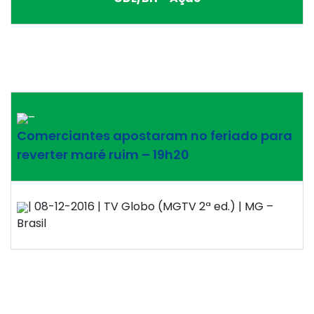
–
Comerciantes apostaram no feriado para
reverter maré ruim – 19h20
| 08-12-2016 | TV Globo (MGTV 2ª ed.) | MG –
Brasil