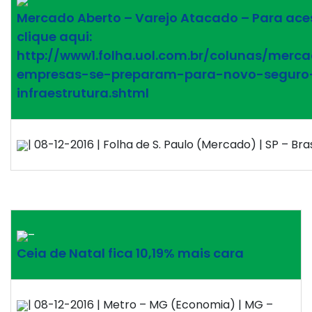
Mercado Aberto – Varejo Atacado – Para ace
clique aqui:
http://www1.folha.uol.com.br/colunas/merca
empresas-se-preparam-para-novo-seguro
infraestrutura.shtml
| 08-12-2016 | Folha de S. Paulo (Mercado) | SP – Bras
–
Ceia de Natal fica 10,19% mais cara
| 08-12-2016 | Metro – MG (Economia) | MG –