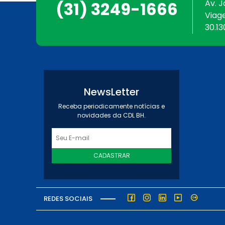
Av. J
(31) 3249-1666
Viag
30.13
NewsLetter
Receba periodicamente notícias e
novidades da CDL BH.
CADASTRAR
REDES SOCIAIS