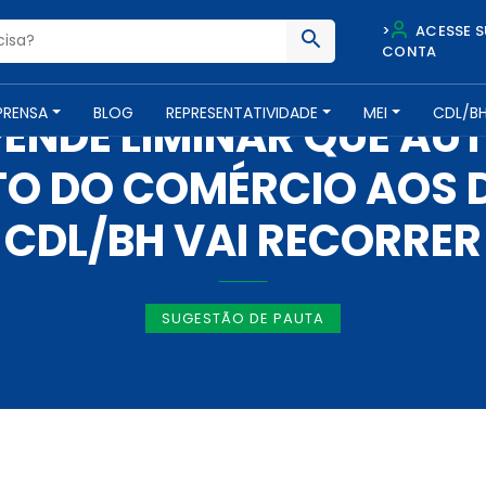
>
ACESSE S
CONTA
IMPRENSA -
13 DE MAIO DE 2021
PRENSA
BLOG
REPRESENTATIVIDADE
MEI
CDL/B
ENDE LIMINAR QUE AU
O DO COMÉRCIO AOS 
CDL/BH VAI RECORRER
SUGESTÃO DE PAUTA