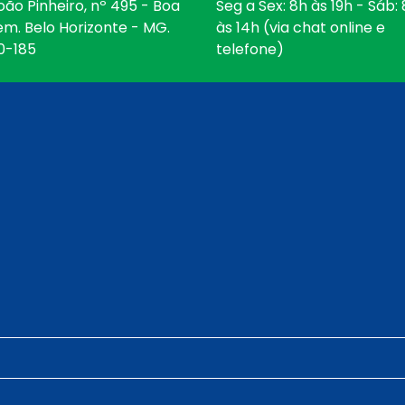
oão Pinheiro, nº 495 - Boa
Seg a Sex: 8h às 19h - Sáb:
em. Belo Horizonte - MG.
às 14h (via chat online e
0-185
telefone)